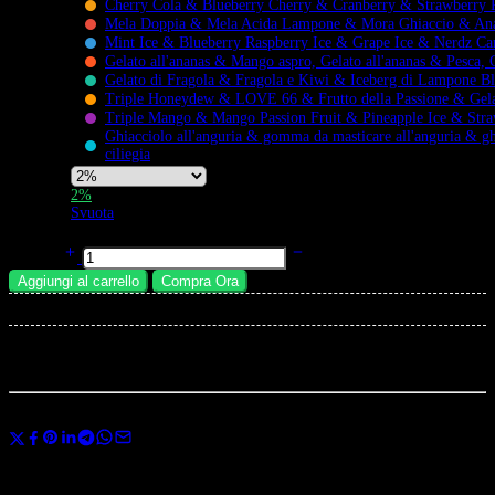
Cherry Cola & Blueberry Cherry & Cranberry & Strawberry 
Mela Doppia & Mela Acida Lampone & Mora Ghiaccio & Ana
Mint Ice & Blueberry Raspberry Ice & Grape Ice & Nerdz C
Flavors
Gelato all'ananas & Mango aspro, Gelato all'ananas & Pesca, 
Gelato di Fragola & Fragola e Kiwi & Iceberg di Lampone B
Triple Honeydew & LOVE 66 & Frutto della Passione & Gela
Triple Mango & Mango Passion Fruit & Pineapple Ice & Str
Ghiacciolo all'anguria & gomma da masticare all'anguria & gh
ciliegia
Nicotine
2%
Strength
Svuota
Bang BOX Puff 200k Vape usa e Getta | 8-in-1 Sapore | Quad Mesh Coil
quantità
Aggiungi al carrello
Compra Ora
×
Total:
...
persone
stanno guardano questo prodotto ora
Condividi
Usa il codice
BANGVAPES3
al momento del pagamento e risparmia subito