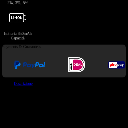
2%, 3%, 5%
Batteria 850mAh
Capacità
Payments & Guarantees
Descrizione
Caratteristiche
Capacità Totale:
100ml (4 x 25ml serbatoi).
Puff:
200.000.
Batteria:
1750 Pure Cobalt 850mAh (8A ad alta scarica).
Tecnologia di Riscaldamento:
Bobine Quad Mesh (0.8Ω modalità
singola / 0.4Ω modalità doppia estrazione).