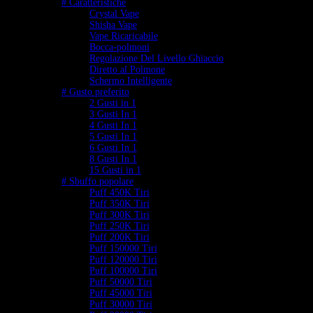
# Caratteristiche
Crystal Vape
Shisha Vape
Vape Ricaricabile
Bocca-polmoni
Regolazione Del Livello Ghiaccio
Diretto al Polmone
Schermo Intelligente
# Gusto preferito
2 Gusti in 1
3 Gusti In 1
4 Gusti In 1
5 Gusti In 1
6 Gusti In 1
8 Gusti In 1
15 Gusti in 1
# Sbuffo popolare
Puff 450K Tiri
Puff 350K Tiri
Puff 300K Tiri
Puff 250K Tiri
Puff 200K Tiri
Puff 150000 Tiri
Puff 120000 Tiri
Puff 100000 Tiri
Puff 50000 Tiri
Puff 45000 Tiri
Puff 30000 Tiri