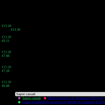
8-in-1 definitivo nel settore, caratterizzato da un enorme serbatoio di e-
liquid da 100ml e un sistema a bobina quad-mesh in dual mode per una
versatilità di sapore e una longevità senza precedenti.
Sbrigati! La vendita termina tra:
Buy 10 - 29 pieces
€
13.28
Totale:
€
13.28
Buy 30 - 59 pieces and save 28%
€
13.28
€
9.51
Totale:
Buy 60 - 99 pieces and save 41%
€
13.28
€
7.88
Totale:
Buy 100 - 999 pieces and save 45%
€
13.28
€
7.28
Totale:
Buy 1.000+ pieces and save 48%
€
13.28
€
6.88
Totale:
Sapori casuali
Black Dragon Ice & Strawberry Pitaya & 
Gelato di Mirtillo & Anguria con Mirtillo & Lampone & Li