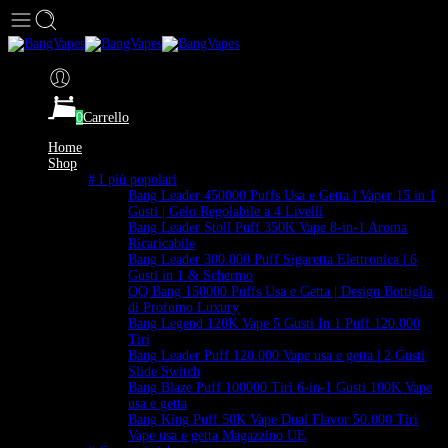
0
Carrello
Home
Shop
# I più popolari
Bang Leader 450000 Puffs Usa e Getta | Vaper 15 in 1
Gusti | Gelo Regolabile a 4 Livelli
Bang Leader Stoll Puff 350K Vape 8-in-1 Aroma
Ricaricabile
Bang Leader 300.000 Puff Sigaretta Elettronica | 6
Gusti in 1 & Schermo
QQ Bang 150000 Puffs Usa e Getta | Design Bottiglia
di Profumo Luxury
Bang Legend 120K Vape 5 Gusti In 1 Puff 120.000
Tiri
Bang Leader Puff 120.000 Vape usa e getta | 2 Gusti
Slide Switch
Bang Blaze Puff 100000 Tiri 6-in-1 Gusti 100K Vape
usa e getta
Bang King Puff 50K Vape Dual Flavor 50.000 Tiri
Vape usa e getta Magazzino UE