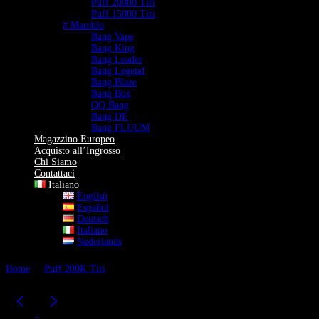
Puff 20000 Tiri
Puff 15000 Tiri
# Marchio
Bang Vape
Bang King
Bang Leader
Bang Legend
Bang Blaze
Bang Box
QQ Bang
Bang DE
Bang FLUUM
Magazzino Europeo
Acquisto all’Ingrosso
Chi Siamo
Contattaci
Italiano
English
Español
Deutsch
Italiano
Nederlands
Home
Puff 200K Tiri
Bang BOX Puff 200k Vape usa e Getta | 8-in-1
Sapore | Quad Mesh Coil