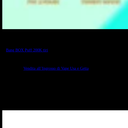
Analisi del Sentiment di Mercato
Il
Bang BOX Puff 200K tiri
si rivolge ai “grandi utilizzatori” frustrati dalla
stanchezza dei gusti e dal costo elevato dell’acquisto di più unità da 10k
puff. Risolve il problema della degradazione del sapore fornendo coil in
rete indipendenti per ciascun serbatoio, rendendolo un articolo molto
richiesto per
Vendita all’Ingrosso di Vape Usa e Getta
.
Esperienza Personale & Gusto Preferito
La combinazione
Double Apple & Sour Apple Raspberry
è quella che
spicca. La modalità dual-draw a 0.4Ω fornisce un vapore denso e caldo
simile a un kit sub-ohm. La transizione dei sapori è pulita, senza
contaminazione incrociata tra i serbatoi.