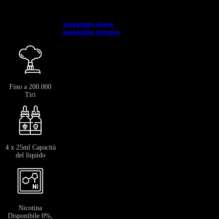
il 3% sul tuo primo acquisto.
✅ Disponibile in tutta Europa. ✅ Spedizione gratuita per ordini superiori a
400 €.
✅ Spedizione dal →
magazzino cinese
: 12-20 giorni.
✅ Spedizione dal →
magazzino europeo
: 3-7 giorni.
Fino a 200.000
Tiri
4 x 25ml Capacità
del liquido
Nicotina
Disponibile 0%,