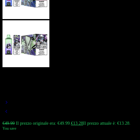
Bang BOX Puff 200k Vape usa e
Getta | 8-in-1 Sapore | Quad Mesh
Coil
€
49.99
Il prezzo originale era: €49.99.
€
13.28
Il prezzo attuale è: €13.28.
You save
Il
Bang BOX Puffs 200000 tiri
è il dispositivo usa e getta ad alta capacità