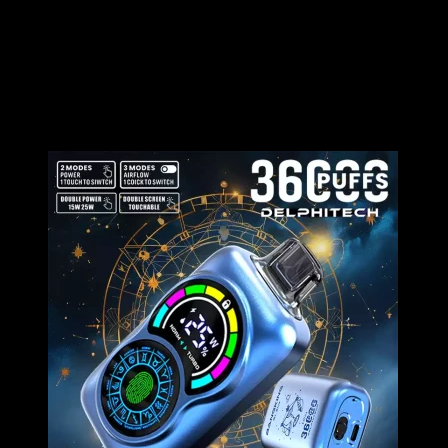
Acquista il Bang 36000 Puff 36k Tiri Vape usa e getta per il tuo
negozio. Questo vaporizzatore ad alta capacità viene fornito con un
serbatoio e-liquid da 36 ml, una batteria ricaricabile da 850 mAh e
offre 36.000 soffi. Scopri i sapori popolari come il ghiaccio
all’anguria, il mango alla fragola e il lampone al mirtillo. Offriamo
la spedizione DDP per ordini all’ingrosso convenienti B2B. Ideale
per negozi e individui che preferiscono vapori monouso popolari e
durevoli.