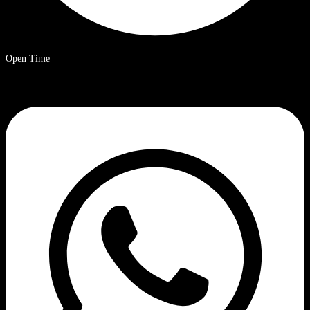
Open Time
9 a.m. – 8 p.m. Ora solare cinese.