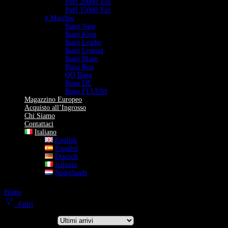
Puff 20000 Tiri
Puff 15000 Tiri
# Marchio
Bang Vape
Bang King
Bang Leader
Bang Legend
Bang Blaze
Bang Box
QQ Bang
Bang DE
Bang FLUUM
Magazzino Europeo
Acquisto all’Ingrosso
Chi Siamo
Contattaci
Italiano
English
Español
Deutsch
Italiano
Nederlands
Home
Puff 36000 Tiri
Filtri
Ordina per