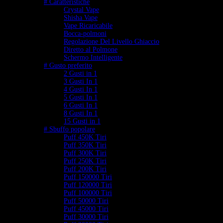
# Caratteristiche
Crystal Vape
Shisha Vape
Vape Ricaricabile
Bocca-polmoni
Regolazione Del Livello Ghiaccio
Diretto al Polmone
Schermo Intelligente
# Gusto preferito
2 Gusti in 1
3 Gusti In 1
4 Gusti In 1
5 Gusti In 1
6 Gusti In 1
8 Gusti In 1
15 Gusti in 1
# Sbuffo popolare
Puff 450K Tiri
Puff 350K Tiri
Puff 300K Tiri
Puff 250K Tiri
Puff 200K Tiri
Puff 150000 Tiri
Puff 120000 Tiri
Puff 100000 Tiri
Puff 50000 Tiri
Puff 45000 Tiri
Puff 30000 Tiri