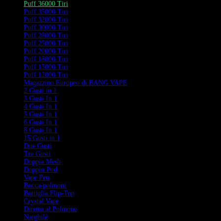
Puff 36000 Tiri
Puff 35000 Tiri
Puff 32000 Tiri
Puff 30000 Tiri
Puff 28000 Tiri
Puff 25000 Tiri
Puff 20000 Tiri
Puff 18000 Tiri
Puff 15000 Tiri
Puff 12000 Tiri
Magazzino Europeo di BANG VAPE
2 Gusti in 1
3 Gusti In 1
4 Gusti In 1
5 Gusti In 1
6 Gusti In 1
8 Gusti In 1
15 Gusti in 1
Due Gusti
Tre Gusti
Doppia Mesh
Doppio Pod
Vape Pen
Bocca-polmoni
Bottiglia Flip-Top
Crystal Vape
Diretto al Polmone
Narghilè