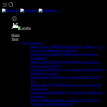
0
Carrello
Home
Shop
# I più popolari
Bang Leader 450000 Puffs Usa e Getta | Vaper 15 in 1
Gusti | Gelo Regolabile a 4 Livelli
Bang Leader Stoll Puff 350K Vape 8-in-1 Aroma
Ricaricabile
Bang Leader 300.000 Puff Sigaretta Elettronica | 6
Gusti in 1 & Schermo
QQ Bang 150000 Puffs Usa e Getta | Design Bottiglia
di Profumo Luxury
Bang Legend 120K Vape 5 Gusti In 1 Puff 120.000
Tiri
Bang Leader Puff 120.000 Vape usa e getta | 2 Gusti
Slide Switch
Bang Blaze Puff 100000 Tiri 6-in-1 Gusti 100K Vape
usa e getta
Bang King Puff 50K Vape Dual Flavor 50.000 Tiri
Vape usa e getta Magazzino UE