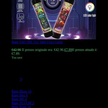
Bang Puff 36K Tiri Vape Usa e Getta
Valutato
4.57
su 5
€
42.96
Il prezzo originale era: €42.96.
€
7.89
Il prezzo attuale è:
€7.89.
You save
Il Bang Puff 36K Tiri Vape usa e getta a Bang Vapes. Questa durata
duratura presenta 36.000 soffi. 12 aromi e 0-5% di nicotina. Adatto
per B2B e B2C, spedizione DDP disponibile.
Filtri/Taglie
Product Brands
Bang Blaze
10
Bang Box
6
Bang DE
4
Bang FLUUM
2
Bang King
24