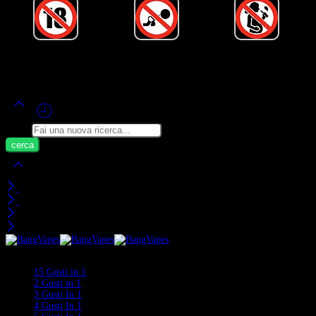
Alimentato da Bang Vape Ufficiale ©
2020-2026
– Tutti i Diritti Riservati!
Cerca
Carrello
Visti di Recente
Categorie
15 Gusti in 1
2 Gusti in 1
3 Gusti In 1
4 Gusti In 1