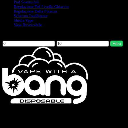
Pod Sostituibili
Regolazione Del Livello Ghiaccio
Regolazione Della Potenza
Schermo Intelligente
Shisha Vape
Vape Ricaricabile
Filter by price
Filtra
Bang Vapes è un marchio di sigarette elettroniche usa e getta di alta qualità,
che offre prodotti come le serie Bang Vape, Bang King, Bang Blaze, Bang
Legend e FLUUM. Il nostro impegno per la qualità e l’innovazione
continua garantisce un’esperienza di svapo soddisfacente.