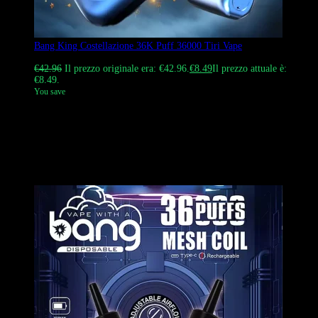
Bang King Costellazione 36K Puff 36000 Tiri Vape
Valutato
4.89
su 5
€
42.96
Il prezzo originale era: €42.96.
€
8.49
Il prezzo attuale è:
€8.49.
You save
Il Bang King Constellation 36K è uno svapo monouso ad alta
capacità con 36.000 tiri, una batteria da 650 mAh e 30 ml di e-
liquid. È dotato di un doppio display touch screen per temi a
batteria, nicotina e costellazione, oltre al flusso d’aria regolabile.
Disponibile in 12 gusti e vari punti di forza della nicotina (0%, 2%,
3%, 5%). Perfetto per uso personale o all’ingrosso.