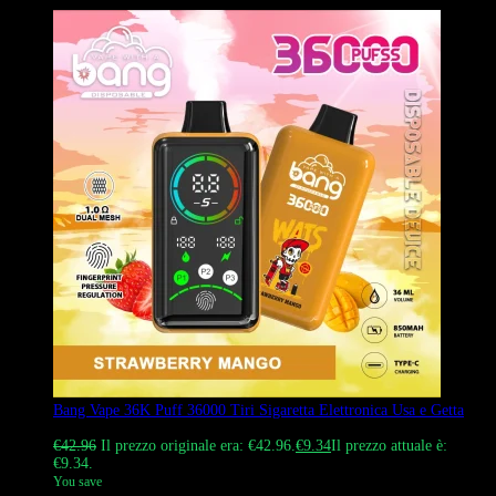
Bang Vape 36K Puff 36000 Tiri Sigaretta Elettronica Usa e Getta
Valutato
4.67
su 5
€
42.96
Il prezzo originale era: €42.96.
€
9.34
Il prezzo attuale è:
€9.34.
You save