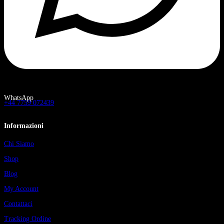
WhatsApp
+44 7759 072439
Informazioni
Chi Siamo
Shop
Blog
My Account
Contattaci
Tracking Ordine