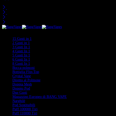
Carrello
Visti di Recente
Categorie
15 Gusti in 1
2 Gusti in 1
3 Gusti In 1
4 Gusti In 1
5 Gusti In 1
6 Gusti In 1
8 Gusti In 1
Bocca-polmoni
Bottiglia Flip-Top
Crystal Vape
Diretto al Polmone
Doppia Mesh
Doppio Pod
Due Gusti
Magazzino Europeo di BANG VAPE
Narghilè
Pod Sostituibili
Puff 100000 Tiri
Puff 110000 Tiri