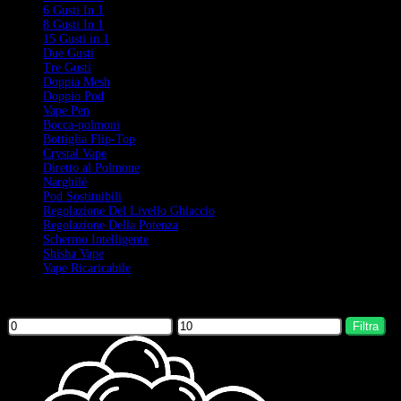
6 Gusti In 1
8 Gusti In 1
15 Gusti in 1
Due Gusti
Tre Gusti
Doppia Mesh
Doppio Pod
Vape Pen
Bocca-polmoni
Bottiglia Flip-Top
Crystal Vape
Diretto al Polmone
Narghilè
Pod Sostituibili
Regolazione Del Livello Ghiaccio
Regolazione Della Potenza
Schermo Intelligente
Shisha Vape
Vape Ricaricabile
Filter by price
Filtra