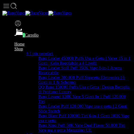
0
Carrello
Home
Shop
# I più popolari
Bang Leader 450000 Puffs Usa e Getta | Vaper 15 in 1
Gusti | Gelo Regolabile a 4 Livelli
Bang Leader Stoll Puff 350K Vape 8-in-1 Aroma
Ricaricabile
Bang Leader 300.000 Puff Sigaretta Elettronica | 6
Gusti in 1 & Schermo
QQ Bang 150000 Puffs Usa e Getta | Design Bottiglia
di Profumo Luxury
Bang Legend 120K Vape 5 Gusti In 1 Puff 120.000
Tiri
Bang Leader Puff 120.000 Vape usa e getta | 2 Gusti
Slide Switch
Bang Blaze Puff 100000 Tiri 6-in-1 Gusti 100K Vape
usa e getta
Bang King Puff 50K Vape Dual Flavor 50.000 Tiri
Vape usa e getta Magazzino UE