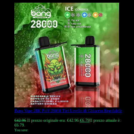
Bang Vape 28K Puff 28000 Tiri Livello di Ghiaccio Regolabile
Valutato
4.50
su 5
€
42.96
Il prezzo originale era: €42.96.
€
6.79
Il prezzo attuale è:
€6.79.
You save