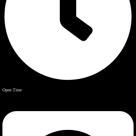
Open Time
9 a.m. – 8 p.m. Ora solare cinese.