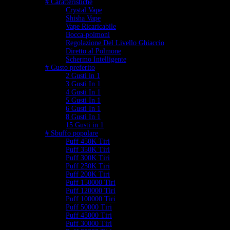
# Caratteristiche
Crystal Vape
Shisha Vape
Vape Ricaricabile
Bocca-polmoni
Regolazione Del Livello Ghiaccio
Diretto al Polmone
Schermo Intelligente
# Gusto preferito
2 Gusti in 1
3 Gusti In 1
4 Gusti In 1
5 Gusti In 1
6 Gusti In 1
8 Gusti In 1
15 Gusti in 1
# Sbuffo popolare
Puff 450K Tiri
Puff 350K Tiri
Puff 300K Tiri
Puff 250K Tiri
Puff 200K Tiri
Puff 150000 Tiri
Puff 120000 Tiri
Puff 100000 Tiri
Puff 50000 Tiri
Puff 45000 Tiri
Puff 30000 Tiri