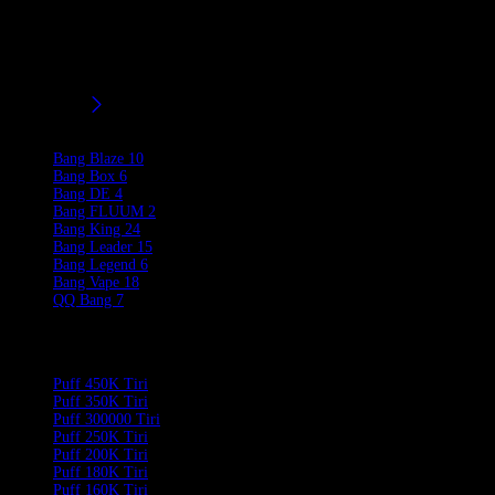
Bang Vape 28K offre Puff 28.000 Tiri , 30 ml di liquido e una
batteria da 650 mAh. È dotato di controllo del ghiaccio regolabile,
ricarica di tipo C ed eleganti design della testa del diavolo,
disponibili in vari punti di forza e sapori alla nicotina.
Filtri/Taglie
Product Brands
Bang Blaze
10
Bang Box
6
Bang DE
4
Bang FLUUM
2
Bang King
24
Bang Leader
15
Bang Legend
6
Bang Vape
18
QQ Bang
7
Product Categories
Puff 450K Tiri
Puff 350K Tiri
Puff 300000 Tiri
Puff 250K Tiri
Puff 200K Tiri
Puff 180K Tiri
Puff 160K Tiri