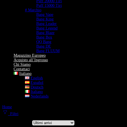
Puff 20000 Tiri
Puff 15000 Tiri
# Marchio
Bang Vape
Bang King
Bang Leader
Bang Legend
Bang Blaze
Bang Box
QQ Bang
Bang DE
Bang FLUUM
Magazzino Europeo
Acquisto all’Ingrosso
Chi Siamo
Contattaci
Italiano
English
Español
Deutsch
Italiano
Nederlands
Home
Puff 28000 Tiri
Filtri
Ordina per