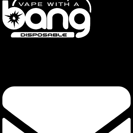
Bang Vapes è un marchio di sigarette elettroniche usa e getta di alta qualità,
che offre prodotti come le serie Bang Vape, Bang King, Bang Blaze, Bang
Legend e FLUUM. Il nostro impegno per la qualità e l’innovazione
continua garantisce un’esperienza di svapo soddisfacente.