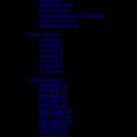
Vape Ricaricabile
Bocca-polmoni
Regolazione Del Livello Ghiaccio
Diretto al Polmone
Schermo Intelligente
# Gusto preferito
2 Gusti in 1
3 Gusti In 1
4 Gusti In 1
5 Gusti In 1
6 Gusti In 1
8 Gusti In 1
15 Gusti in 1
# Sbuffo popolare
Puff 450K Tiri
Puff 350K Tiri
Puff 300K Tiri
Puff 250K Tiri
Puff 200K Tiri
Puff 150000 Tiri
Puff 120000 Tiri
Puff 100000 Tiri
Puff 50000 Tiri
Puff 45000 Tiri
Puff 30000 Tiri