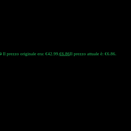
9
Il prezzo originale era: €42.99.
€
6.86
Il prezzo attuale è: €6.86.
rmo di monitoraggio LED ad alta definizione, arte dell’urban monkey