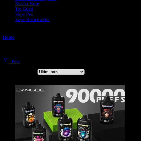
Shisha Vape
Tre Gusti
Vape Pen
Vape Ricaricabile
Home
Puff 90000 Tiri
Vape Usa e Getta 90K Tiri
Filtri
Ordina per
...