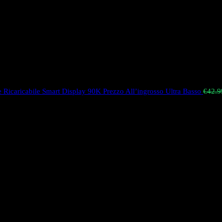
pe Ricaricabile Smart Display 90K Prezzo All’ingrosso Ultra Basso
€
42.9
ero opaco progettato per il sofisticato mercato europeo, con uno sche