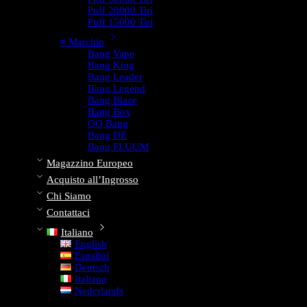
Puff 20000 Tiri
Puff 15000 Tiri
# Marchio
Bang Vape
Bang King
Bang Leader
Bang Legend
Bang Blaze
Bang Box
QQ Bang
Bang DE
Bang FLUUM
Magazzino Europeo
Acquisto all’Ingrosso
Chi Siamo
Contattaci
Italiano
English
Español
Deutsch
Italiano
Nederlands