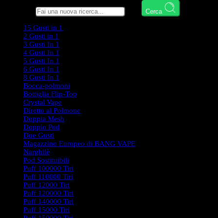
Cerca qui
Cerca
15 Gusti in 1
2 Gusti in 1
3 Gusti In 1
4 Gusti In 1
5 Gusti In 1
6 Gusti In 1
8 Gusti In 1
Bocca-polmoni
Bottiglia Flip-Top
Crystal Vape
Diretto al Polmone
Doppia Mesh
Doppio Pod
Due Gusti
Magazzino Europeo di BANG VAPE
Narghilè
Pod Sostituibili
Puff 100000 Tiri
Puff 110000 Tiri
Puff 12000 Tiri
Puff 120000 Tiri
Puff 140000 Tiri
Puff 15000 Tiri