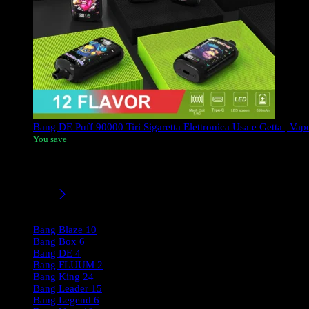
Bang DE Puff 90000 Tiri Sigaretta Elettronica Usa e Getta | Va
You save
La serie Bang DE 90K Vape è un capolavoro premium di colore n
e tecnologia avanzata della coil a rete da 1.0Ω.
Filtri/Taglie
Product Brands
Bang Blaze
10
Bang Box
6
Bang DE
4
Bang FLUUM
2
Bang King
24
Bang Leader
15
Bang Legend
6