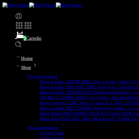
0
Carrello
Home
Shop
# I più popolari
Bang Leader 450000 Puffs Usa e Getta | Vaper 15 in
Bang Leader Stoll Puff 350K Vape 8-in-1 Aroma Ri
Bang Leader 300.000 Puff Sigaretta Elettronica | 6
QQ Bang 150000 Puffs Usa e Getta | Design Bottig
Bang Legend 120K Vape 5 Gusti In 1 Puff 120.000
Bang Leader Puff 120.000 Vape usa e getta | 2 Gust
Bang Blaze Puff 100000 Tiri 6-in-1 Gusti 100K Vap
Bang King Puff 50K Vape Dual Flavor 50.000 Tiri
# Caratteristiche
Crystal Vape
Shisha Vape