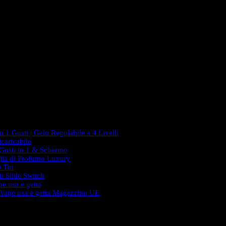
 1 Gusti | Gelo Regolabile a 4 Livelli
caricabile
 Gusti in 1 & Schermo
lia di Profumo Luxury
 Tiri
i Slide Switch
e usa e getta
 Vape usa e getta Magazzino UE