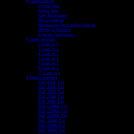
# Caratteristiche
Crystal Vape
Shisha Vape
Vape Ricaricabile
Bocca-polmoni
Regolazione Del Livello Ghiaccio
Diretto al Polmone
Schermo Intelligente
# Gusto preferito
2 Gusti in 1
3 Gusti In 1
4 Gusti In 1
5 Gusti In 1
6 Gusti In 1
8 Gusti In 1
15 Gusti in 1
# Sbuffo popolare
Puff 450K Tiri
Puff 350K Tiri
Puff 300K Tiri
Puff 250K Tiri
Puff 200K Tiri
Puff 150000 Tiri
Puff 120000 Tiri
Puff 100000 Tiri
Puff 50000 Tiri
Puff 45000 Tiri
Puff 30000 Tiri