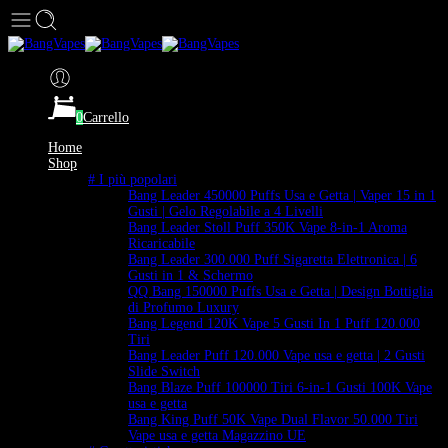
0
Carrello
Home
Shop
# I più popolari
Bang Leader 450000 Puffs Usa e Getta | Vaper 15 in 1
Gusti | Gelo Regolabile a 4 Livelli
Bang Leader Stoll Puff 350K Vape 8-in-1 Aroma
Ricaricabile
Bang Leader 300.000 Puff Sigaretta Elettronica | 6
Gusti in 1 & Schermo
QQ Bang 150000 Puffs Usa e Getta | Design Bottiglia
di Profumo Luxury
Bang Legend 120K Vape 5 Gusti In 1 Puff 120.000
Tiri
Bang Leader Puff 120.000 Vape usa e getta | 2 Gusti
Slide Switch
Bang Blaze Puff 100000 Tiri 6-in-1 Gusti 100K Vape
usa e getta
Bang King Puff 50K Vape Dual Flavor 50.000 Tiri
Vape usa e getta Magazzino UE