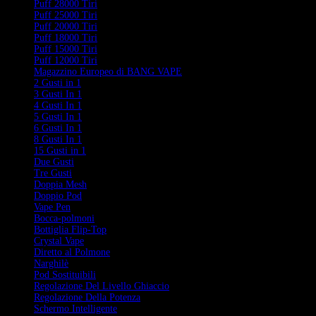
Puff 28000 Tiri
Puff 25000 Tiri
Puff 20000 Tiri
Puff 18000 Tiri
Puff 15000 Tiri
Puff 12000 Tiri
Magazzino Europeo di BANG VAPE
2 Gusti in 1
3 Gusti In 1
4 Gusti In 1
5 Gusti In 1
6 Gusti In 1
8 Gusti In 1
15 Gusti in 1
Due Gusti
Tre Gusti
Doppia Mesh
Doppio Pod
Vape Pen
Bocca-polmoni
Bottiglia Flip-Top
Crystal Vape
Diretto al Polmone
Narghilè
Pod Sostituibili
Regolazione Del Livello Ghiaccio
Regolazione Della Potenza
Schermo Intelligente