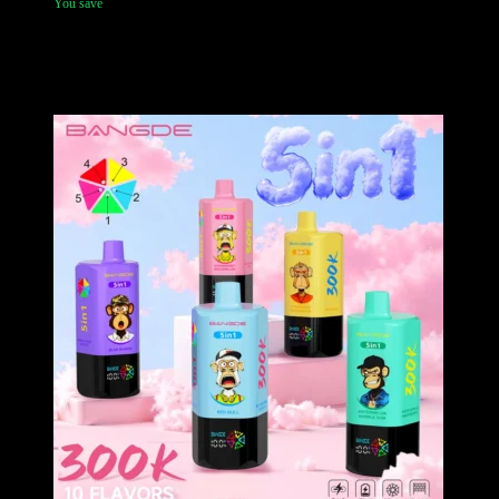
You save
La serie Bang DE 90K Vape è un capolavoro premium di colore nero
opaco progettato per il sofisticato mercato europeo, con uno schermo
di monitoraggio LED ad alta definizione, arte dell’urban monkey e
tecnologia avanzata della coil a rete da 1.0Ω.