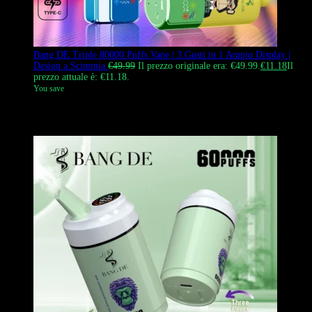
Bang DE Triple 80000 Puffs Vape | 3 Gusti in 1 Ampio Display |
Design a Scimmia
€
49.99
Il prezzo originale era: €49.99.
€
11.18
Il
prezzo attuale è: €11.18.
You save
Il Bang DE Triple 80000 puffs vape usa e getta presenta un unico
interruttore di gusto rotante 3-in-1 e l’iconico design Monkey.