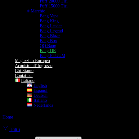
Puff 20000 Tiri
Puff 15000 Tiri
# Marchio
Bang Vape
Bang King
Bang Leader
Bang Legend
Bang Blaze
Bang Box
QQ Bang
Bang DE
Bang FLUUM
Magazzino Europeo
Acquisto all’Ingrosso
Chi Siamo
Contattaci
Italiano
English
Español
Deutsch
Italiano
Nederlands
Home
Bang DE
Bang DE Vape | Standard di Precisione e Qualità Autentica
Filtri