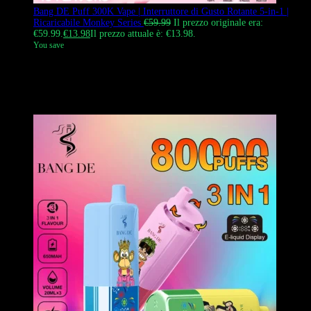
Bang DE Puff 300K Vape | Interruttore di Gusto Rotante 5-in-1 |
Ricaricabile Monkey Series
€
59.99
Il prezzo originale era:
€59.99.
€
13.98
Il prezzo attuale è: €13.98.
You save
Il Bang DE 300000 Puffs, un vape monouso 5-in-1 che presenta un
unico interruttore di gusto rotante e i famosi design della Monkey
Series. Vanta una capacità ultra-larga di e-liquid di fino a 100ml e
sapori ricchi e intensi.