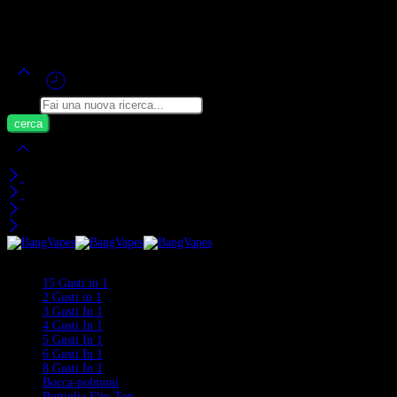
Alimentato da Bang Vape Ufficiale ©
2020-2026
– Tutti i Diritti Riservati!
Cerca
Carrello
Visti di Recente
Categorie
15 Gusti in 1
2 Gusti in 1
3 Gusti In 1
4 Gusti In 1
5 Gusti In 1
6 Gusti In 1
8 Gusti In 1
Bocca-polmoni
Bottiglia Flip-Top