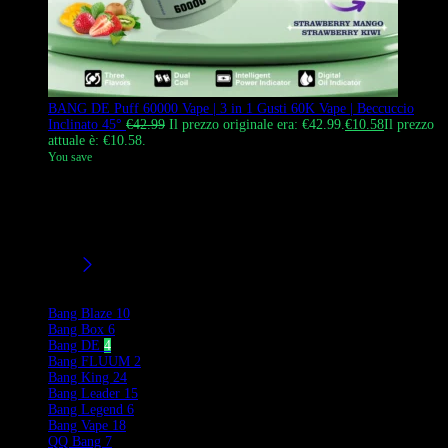
BANG DE Puff 60000 Vape | 3 in 1 Gusti 60K Vape | Beccuccio
Inclinato 45°
€
42.99
Il prezzo originale era: €42.99.
€
10.58
Il prezzo
attuale è: €10.58.
You save
Il Bang DE 60000 Puffs vape usa e getta con un bocca angolata a
45° e un sistema di sapore 3 in 1 (A & B & mix A+B). Offre un tiro
confortevole, nuvole enormi e opzioni di sapore versatili per i
vaporizzatori europei.
Filtri/Taglie
Product Brands
Bang Blaze
10
Bang Box
6
Bang DE
4
Bang FLUUM
2
Bang King
24
Bang Leader
15
Bang Legend
6
Bang Vape
18
QQ Bang
7