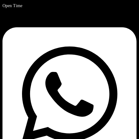
Open Time
9 a.m. – 8 p.m. Ora solare cinese.