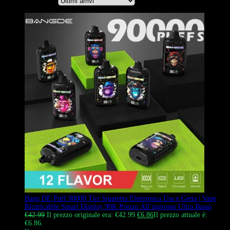
Ordina per
Bang DE Puff 90000 Tiri Sigaretta Elettronica Usa e Getta | Vape
Ricaricabile Smart Display 90K Prezzo All’ingrosso Ultra Basso
€
42.99
Il prezzo originale era: €42.99.
€
6.86
Il prezzo attuale è:
€6.86.