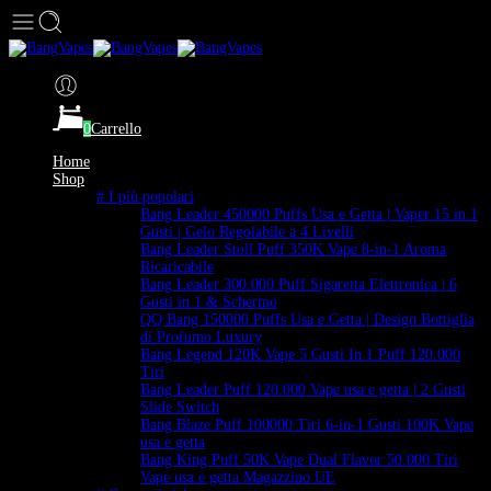
0
Carrello
Home
Shop
# I più popolari
Bang Leader 450000 Puffs Usa e Getta | Vaper 15 in 1
Gusti | Gelo Regolabile a 4 Livelli
Bang Leader Stoll Puff 350K Vape 8-in-1 Aroma
Ricaricabile
Bang Leader 300.000 Puff Sigaretta Elettronica | 6
Gusti in 1 & Schermo
QQ Bang 150000 Puffs Usa e Getta | Design Bottiglia
di Profumo Luxury
Bang Legend 120K Vape 5 Gusti In 1 Puff 120.000
Tiri
Bang Leader Puff 120.000 Vape usa e getta | 2 Gusti
Slide Switch
Bang Blaze Puff 100000 Tiri 6-in-1 Gusti 100K Vape
usa e getta
Bang King Puff 50K Vape Dual Flavor 50.000 Tiri
Vape usa e getta Magazzino UE