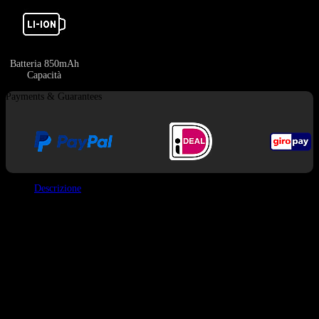
Batteria 850mAh
Capacità
Payments & Guarantees
Descrizione
Il
BANG DE 60K
Vape
è progettato per i vaper che danno priorità al
comfort e alla facilità d’uso. La caratteristica più sorprendente è il
bocchino
angolato a 45°
, che consente un tiro molto più naturale rispetto ai
tradizionali bocchini verticali.
Inoltre, il
display LED montato in cima
è una grande comodità,
permettendoti di controllare a colpo d’occhio i livelli di batteria e di e-
liquid senza dover girare il dispositivo.
Specifiche fondamentali