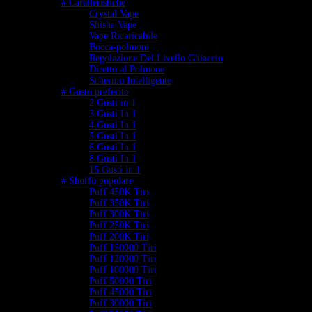
# Caratteristiche
Crystal Vape
Shisha Vape
Vape Ricaricabile
Bocca-polmoni
Regolazione Del Livello Ghiaccio
Diretto al Polmone
Schermo Intelligente
# Gusto preferito
2 Gusti in 1
3 Gusti In 1
4 Gusti In 1
5 Gusti In 1
6 Gusti In 1
8 Gusti In 1
15 Gusti in 1
# Sbuffo popolare
Puff 450K Tiri
Puff 350K Tiri
Puff 300K Tiri
Puff 250K Tiri
Puff 200K Tiri
Puff 150000 Tiri
Puff 120000 Tiri
Puff 100000 Tiri
Puff 50000 Tiri
Puff 45000 Tiri
Puff 30000 Tiri