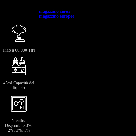
✅ Disponibile in tutta Europa. ✅ Spedizione gratuita per ordini superiori a
400 €.
✅ Spedizione dal →
magazzino cinese
: 12-20 giorni.
✅ Spedizione dal →
magazzino europeo
: 3-7 giorni.
Fino a 60,000 Tiri
45ml Capacità del
liquido
Nicotina
Disponibile 0%,
2%, 3%, 5%