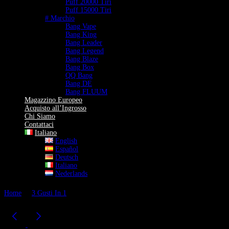
Puff 20000 Tiri
Puff 15000 Tiri
# Marchio
Bang Vape
Bang King
Bang Leader
Bang Legend
Bang Blaze
Bang Box
QQ Bang
Bang DE
Bang FLUUM
Magazzino Europeo
Acquisto all’Ingrosso
Chi Siamo
Contattaci
Italiano
English
Español
Deutsch
Italiano
Nederlands
Home
3 Gusti In 1
BANG DE Puff 60000 Vape | 3 in 1 Gusti 60K
Vape | Beccuccio Inclinato 45°