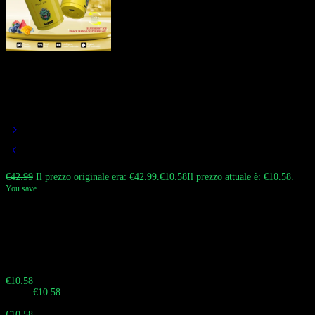
BANG DE Puff 60000 Vape | 3 in 1
Gusti 60K Vape | Beccuccio
Inclinato 45°
€
42.99
Il prezzo originale era: €42.99.
€
10.58
Il prezzo attuale è: €10.58.
You save
Il Bang DE 60000 Puffs vape usa e getta con un bocca angolata a 45° e un
sistema di sapore 3 in 1 (A & B & mix A+B). Offre un tiro confortevole,
nuvole enormi e opzioni di sapore versatili per i vaporizzatori europei.
Sbrigati! La vendita termina tra:
Buy 10 - 29 pieces
€
10.58
Totale:
€
10.58
Buy 30 - 59 pieces and save 28%
€
10.58