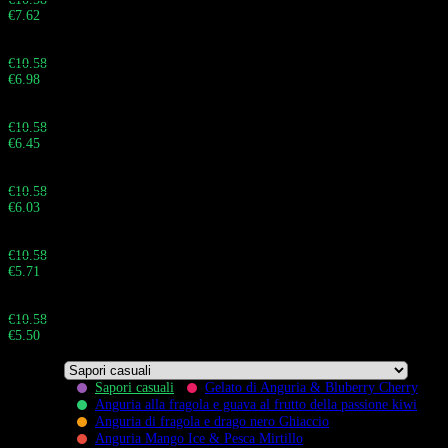
€
7.62
Totale:
Buy 60 - 99 pieces and save 34%
€
10.58
€
6.98
Totale:
Buy 100 - 199 pieces and save 39%
€
10.58
€
6.45
Totale:
Buy 200 - 499 pieces and save 43%
€
10.58
€
6.03
Totale:
Buy 500 - 999 pieces and save 46%
€
10.58
€
5.71
Totale:
Buy 1.000+ pieces and save 48%
€
10.58
€
5.50
Totale:
Sapori casuali
Gelato di Anguria & Bluberry Cherry
Anguria alla fragola e guava al frutto della passione kiwi
Anguria di fragola e drago nero Ghiaccio
Anguria Mango Ice & Pesca Mirtillo