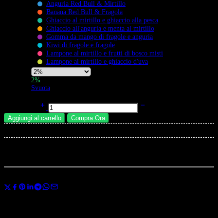
Anguria Red Bull & Mirtillo
Flavors
Banana Red Bull & Fragola
Ghiaccio al mirtillo e ghiaccio alla pesca
Ghiaccio all'anguria e menta al mirtillo
Gomma da mango di fragole e anguria
Kiwi di fragole e fragole
Lampone al mirtillo e frutti di bosco misti
Lampone al mirtillo e ghiaccio d'uva
Nicotine
2%
Strength
Svuota
BANG DE Puff 60000 Vape | 3 in 1 Gusti 60K Vape | Beccuccio Inclinato
45° quantità
Aggiungi al carrello
Compra Ora
×
Total:
...
persone
stanno guardano questo prodotto ora
Condividi
Usa il codice
BANGVAPES3
al momento del pagamento e risparmia subito
il 3% sul tuo primo acquisto.