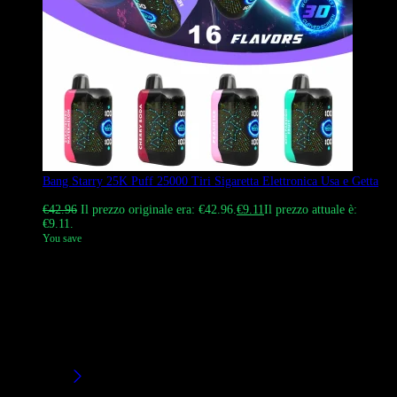
Bang Starry 25K Puff 25000 Tiri Sigaretta Elettronica Usa e Getta
Valutato
4.94
su 5
€
42.96
Il prezzo originale era: €42.96.
€
9.11
Il prezzo attuale è:
€9.11.
You save
Acquista il Bang Starry Puff 25000 Tiri Sigaretta Elettronica Usa e
Getta, uno svapo monouso a lunga durata con 28 ml di e-liquid e
batteria da 800 mAh. Dispone di uno schermo intelligente che
mostra il cielo stellato, la batteria e i livelli di e-liquid, oltre al flusso
d’aria regolabile. Disponibile in 16 gusti. Perfetto per rivenditori e
vapers che cercano un dispositivo affidabile e ad alto sbuffo.
Acquista vaporizzatori Bang con spedizione DDP.
Filtri/Taglie
Product Brands