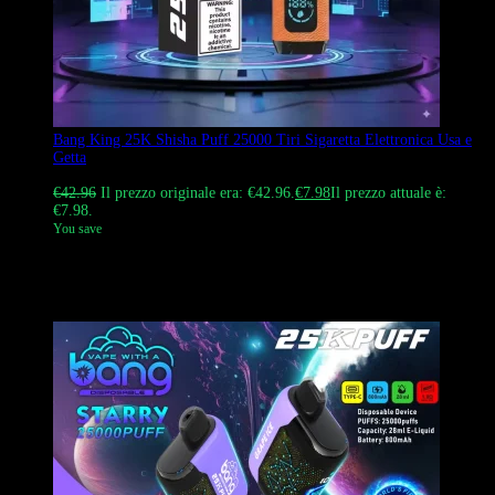
Bang King 25K Shisha Puff 25000 Tiri Sigaretta Elettronica Usa e
Getta
Valutato
4.14
su 5
€
42.96
Il prezzo originale era: €42.96.
€
7.98
Il prezzo attuale è:
€7.98.
You save
Bang King 25K Shisha Puff 25000 Tiri Sigaretta Elettronica Usa e
Getta, 30 ml di liquido, display a schermo, aromi multipli,
vaporizzatori monouso all’ingrosso e spedizione DDP.