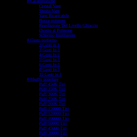
# Caratteristiche
Crystal Vape
Shisha Vape
Vape Ricaricabile
Bocca-polmoni
Regolazione Del Livello Ghiaccio
Diretto al Polmone
Schermo Intelligente
# Gusto preferito
2 Gusti in 1
3 Gusti In 1
4 Gusti In 1
5 Gusti In 1
6 Gusti In 1
8 Gusti In 1
15 Gusti in 1
# Sbuffo popolare
Puff 450K Tiri
Puff 350K Tiri
Puff 300K Tiri
Puff 250K Tiri
Puff 200K Tiri
Puff 150000 Tiri
Puff 120000 Tiri
Puff 100000 Tiri
Puff 50000 Tiri
Puff 45000 Tiri
Puff 30000 Tiri