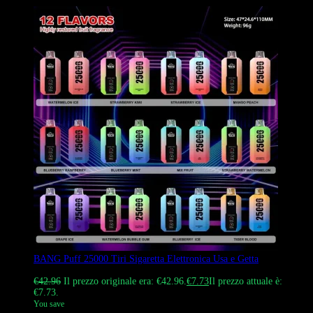
BANG Puff 25000 Tiri Sigaretta Elettronica Usa e Getta
Valutato
4.45
su 5
€
42.96
Il prezzo originale era: €42.96.
€
7.73
Il prezzo attuale è:
€7.73.
You save