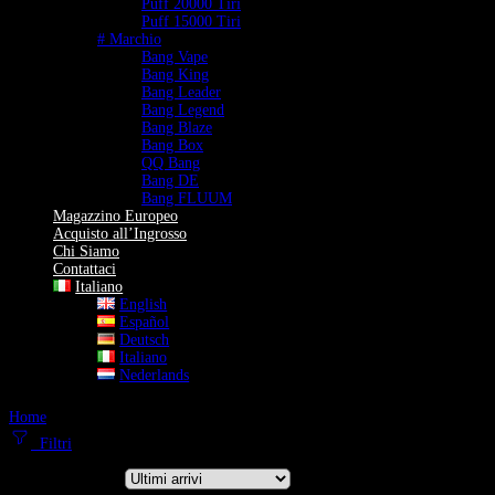
Puff 20000 Tiri
Puff 15000 Tiri
# Marchio
Bang Vape
Bang King
Bang Leader
Bang Legend
Bang Blaze
Bang Box
QQ Bang
Bang DE
Bang FLUUM
Magazzino Europeo
Acquisto all’Ingrosso
Chi Siamo
Contattaci
Italiano
English
Español
Deutsch
Italiano
Nederlands
Home
Puff 25000 Tiri
Filtri
Ordina per