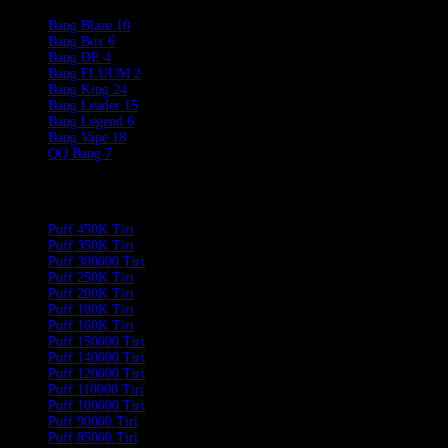
Bang Blaze
10
Bang Box
6
Bang DE
4
Bang FLUUM
2
Bang King
24
Bang Leader
15
Bang Legend
6
Bang Vape
18
QQ Bang
7
Product Categories
Puff 450K Tiri
Puff 350K Tiri
Puff 300000 Tiri
Puff 250K Tiri
Puff 200K Tiri
Puff 180K Tiri
Puff 160K Tiri
Puff 150000 Tiri
Puff 140000 Tiri
Puff 120000 Tiri
Puff 110000 Tiri
Puff 100000 Tiri
Puff 90000 Tiri
Puff 85000 Tiri