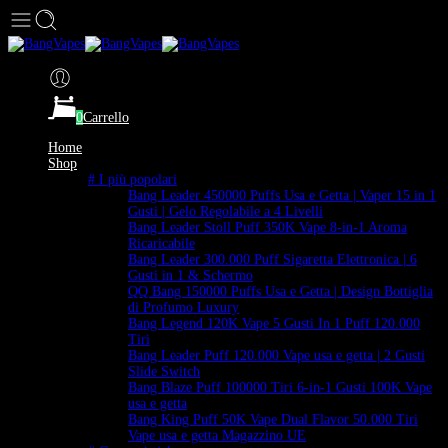
0
Carrello
Home
Shop
# I più popolari
Bang Leader 450000 Puffs Usa e Getta | Vaper 15 in 1
Gusti | Gelo Regolabile a 4 Livelli
Bang Leader Stoll Puff 350K Vape 8-in-1 Aroma
Ricaricabile
Bang Leader 300.000 Puff Sigaretta Elettronica | 6
Gusti in 1 & Schermo
QQ Bang 150000 Puffs Usa e Getta | Design Bottiglia
di Profumo Luxury
Bang Legend 120K Vape 5 Gusti In 1 Puff 120.000
Tiri
Bang Leader Puff 120.000 Vape usa e getta | 2 Gusti
Slide Switch
Bang Blaze Puff 100000 Tiri 6-in-1 Gusti 100K Vape
usa e getta
Bang King Puff 50K Vape Dual Flavor 50.000 Tiri
Vape usa e getta Magazzino UE