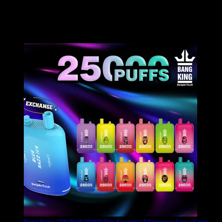
Il BANG Puff 25000 Tiri è uno svapo monouso ad alta capacità con
un serbatoio di e-liquid da 25 ml e una batteria ricaricabile da 650
mAh, che offre fino a 25.000 soffi. È disponibile in 12 aromi
popolari e molteplici punti di forza della nicotina.