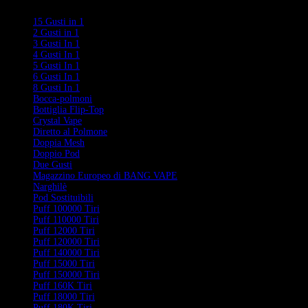
Categorie
15 Gusti in 1
2 Gusti in 1
3 Gusti In 1
4 Gusti In 1
5 Gusti In 1
6 Gusti In 1
8 Gusti In 1
Bocca-polmoni
Bottiglia Flip-Top
Crystal Vape
Diretto al Polmone
Doppia Mesh
Doppio Pod
Due Gusti
Magazzino Europeo di BANG VAPE
Narghilè
Pod Sostituibili
Puff 100000 Tiri
Puff 110000 Tiri
Puff 12000 Tiri
Puff 120000 Tiri
Puff 140000 Tiri
Puff 15000 Tiri
Puff 150000 Tiri
Puff 160K Tiri
Puff 18000 Tiri
Puff 180K Tiri