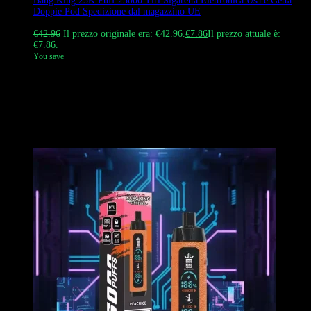
Bang King 25K Puff 25000 Tiri Sigaretta Elettronica Usa e Getta
Doppie Pod Spedizione dal magazzino UE
Valutato
4.60
su 5
€
42.96
Il prezzo originale era: €42.96.
€
7.86
Il prezzo attuale è:
€7.86.
You save
Il Bang King 25000 Puffs Vape è uno svapo usa e getta di lunga
durata. Viene fornito con una batteria ricaricabile da 650 mAh, due
cialde da 23 ml e offre 0%, 2%, 3% e 5% di forza di nicotina in 12
deliziosi gusti. Il suo design sfumato unico e il motivo a testa di
scimmia lo fanno risaltare. EssoS Perfetto per singoli utenti o
grossisti.