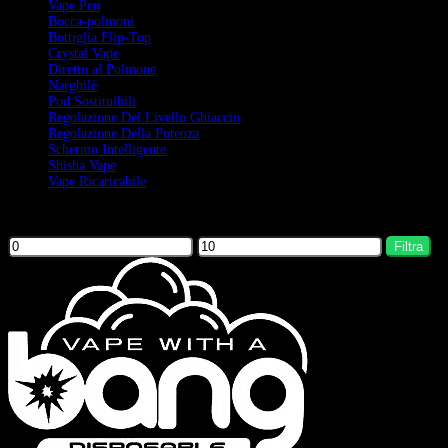
Vape Pen
Bocca-polmoni
Bottiglia Flip-Top
Crystal Vape
Diretto al Polmone
Narghilè
Pod Sostituibili
Regolazione Del Livello Ghiaccio
Regolazione Della Potenza
Schermo Intelligente
Shisha Vape
Vape Ricaricabile
Filter by price
Filtra