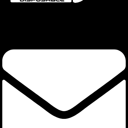
Bang Vapes è un marchio di sigarette elettroniche usa e getta di alta qualità,
che offre prodotti come le serie Bang Vape, Bang King, Bang Blaze, Bang
Legend e FLUUM. Il nostro impegno per la qualità e l’innovazione
continua garantisce un’esperienza di svapo soddisfacente.