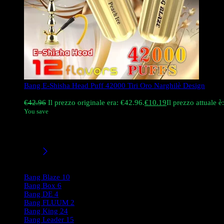
Bang E-Shisha Head Puff 42000 Tiri Oro Narghilè Design
Valutato
5.00
su 5
€
42.96
Il prezzo originale era: €42.96.
€
10.19
Il prezzo attuale è
You save
Acquista il Bang E-Shisha Head 42000 Tiri, un lussuoso vaporizz
amanti del narghilè. all’ingrosso disponibile. Spedizione veloce
Filtri/Taglie
Product Brands
Bang Blaze
10
Bang Box
6
Bang DE
4
Bang FLUUM
2
Bang King
24
Bang Leader
15