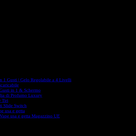
 1 Gusti | Gelo Regolabile a 4 Livelli
caricabile
 Gusti in 1 & Schermo
lia di Profumo Luxury
 Tiri
i Slide Switch
e usa e getta
 Vape usa e getta Magazzino UE