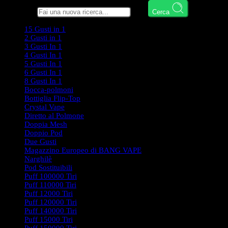
Cerca qui
Cerca
15 Gusti in 1
2 Gusti in 1
3 Gusti In 1
4 Gusti In 1
5 Gusti In 1
6 Gusti In 1
8 Gusti In 1
Bocca-polmoni
Bottiglia Flip-Top
Crystal Vape
Diretto al Polmone
Doppia Mesh
Doppio Pod
Due Gusti
Magazzino Europeo di BANG VAPE
Narghilè
Pod Sostituibili
Puff 100000 Tiri
Puff 110000 Tiri
Puff 12000 Tiri
Puff 120000 Tiri
Puff 140000 Tiri
Puff 15000 Tiri