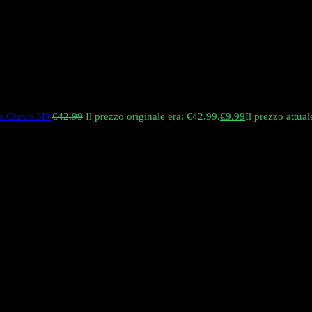
mo Curvo 3D
€
42.99
Il prezzo originale era: €42.99.
€
9.99
Il prezzo attual
o schermo curvo 3D e illuminazione LED a cielo stellato. Ha una capacità
n alto numero di tiri o un vapore più forte.