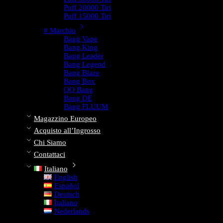
Puff 20000 Tiri
Puff 15000 Tiri
# Marchio
Bang Vape
Bang King
Bang Leader
Bang Legend
Bang Blaze
Bang Box
QQ Bang
Bang DE
Bang FLUUM
Magazzino Europeo
Acquisto all’Ingrosso
Chi Siamo
Contattaci
Italiano
English
Español
Deutsch
Italiano
Nederlands