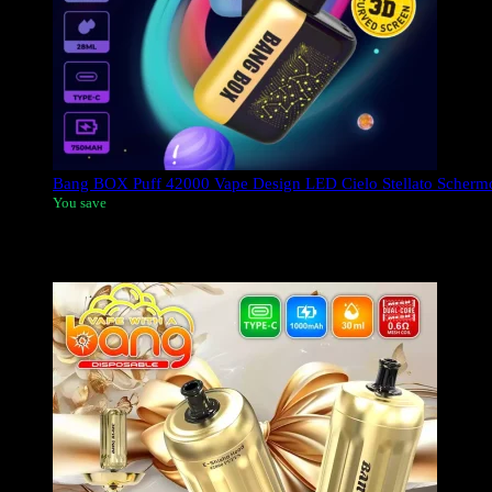
Bang BOX Puff 42000 Vape Design LED Cielo Stellato Scher
You save
Il Bang Box Puff 42k tiri è un vape usa e getta che presenta un
due modalità di potenza consentono agli utenti di scegliere tra u