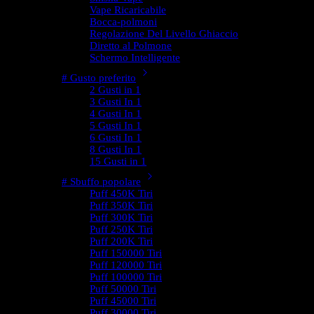
Vape Ricaricabile
Bocca-polmoni
Regolazione Del Livello Ghiaccio
Diretto al Polmone
Schermo Intelligente
# Gusto preferito
2 Gusti in 1
3 Gusti In 1
4 Gusti In 1
5 Gusti In 1
6 Gusti In 1
8 Gusti In 1
15 Gusti in 1
# Sbuffo popolare
Puff 450K Tiri
Puff 350K Tiri
Puff 300K Tiri
Puff 250K Tiri
Puff 200K Tiri
Puff 150000 Tiri
Puff 120000 Tiri
Puff 100000 Tiri
Puff 50000 Tiri
Puff 45000 Tiri
Puff 30000 Tiri