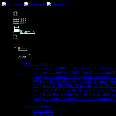
0
Carrello
Home
Shop
# I più popolari
Bang Leader 450000 Puffs Usa e Getta | Vaper 15 in
Bang Leader Stoll Puff 350K Vape 8-in-1 Aroma Ri
Bang Leader 300.000 Puff Sigaretta Elettronica | 6
QQ Bang 150000 Puffs Usa e Getta | Design Bottig
Bang Legend 120K Vape 5 Gusti In 1 Puff 120.000
Bang Leader Puff 120.000 Vape usa e getta | 2 Gust
Bang Blaze Puff 100000 Tiri 6-in-1 Gusti 100K Vap
Bang King Puff 50K Vape Dual Flavor 50.000 Tiri
# Caratteristiche
Crystal Vape
Shisha Vape