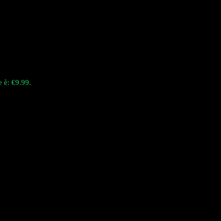
e è: €9.99.
 di 28ml e doppie resistenze a rete per un sapore migliorato. Le sue