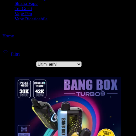
Shisha Vape
Tre Gusti
Vape Pen
Vape Ricaricabile
Home
Puff 42000 Tiri
Filtri
Ordina per
...