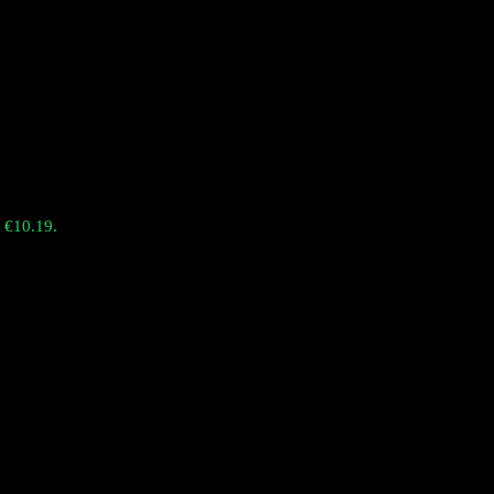
: €10.19.
atore monouso in oro con enormi nuvole e 12 sapori. Goditi 42.000 tiri,
 DDP in tutta Europa.