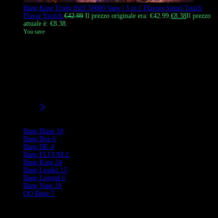
Bang King Triple Puff 50000 Vape | 3 in 1 Flavors Smart Touch
Flavor Switch
€
42.99
Il prezzo originale era: €42.99.
€
8.38
Il prezzo
attuale è: €8.38.
You save
Il Bang King Triple 50000 Puff è un vape mono uso ad alta
tecnologia con un unico interruttore di sapore Smart Touch.
Consente agli utenti di godere di due sapori separati o di un mix
A+B combinato semplicemente toccando la base. Dotato di bobine a
rete duali da 1.0 Ω e di una batteria Type-C da 600mAh, offre
nuvole dense e un viaggio di sapore personalizzabile 3-in-1 per i
vapers europei.
Filtri/Taglie
Product Brands
Bang Blaze
10
Bang Box
6
Bang DE
4
Bang FLUUM
2
Bang King
24
Bang Leader
15
Bang Legend
6
Bang Vape
18
QQ Bang
7
Product Categories