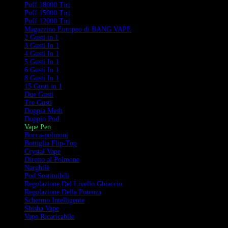
Puff 18000 Tiri
Puff 15000 Tiri
Puff 12000 Tiri
Magazzino Europeo di BANG VAPE
2 Gusti in 1
3 Gusti In 1
4 Gusti In 1
5 Gusti In 1
6 Gusti In 1
8 Gusti In 1
15 Gusti in 1
Due Gusti
Tre Gusti
Doppia Mesh
Doppio Pod
Vape Pen
Bocca-polmoni
Bottiglia Flip-Top
Crystal Vape
Diretto al Polmone
Narghilè
Pod Sostituibili
Regolazione Del Livello Ghiaccio
Regolazione Della Potenza
Schermo Intelligente
Shisha Vape
Vape Ricaricabile