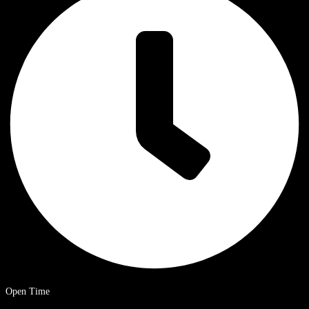
Open Time
9 a.m. – 8 p.m. Ora solare cinese.