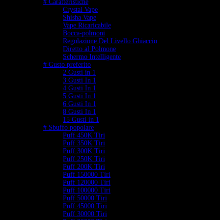
# Caratteristiche
Crystal Vape
Shisha Vape
Vape Ricaricabile
Bocca-polmoni
Regolazione Del Livello Ghiaccio
Diretto al Polmone
Schermo Intelligente
# Gusto preferito
2 Gusti in 1
3 Gusti In 1
4 Gusti In 1
5 Gusti In 1
6 Gusti In 1
8 Gusti In 1
15 Gusti in 1
# Sbuffo popolare
Puff 450K Tiri
Puff 350K Tiri
Puff 300K Tiri
Puff 250K Tiri
Puff 200K Tiri
Puff 150000 Tiri
Puff 120000 Tiri
Puff 100000 Tiri
Puff 50000 Tiri
Puff 45000 Tiri
Puff 30000 Tiri