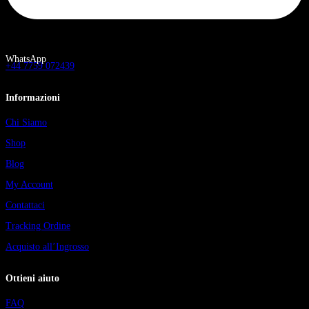
WhatsApp
+44 7759 072439
Informazioni
Chi Siamo
Shop
Blog
My Account
Contattaci
Tracking Ordine
Acquisto all’Ingrosso
Ottieni aiuto
FAQ