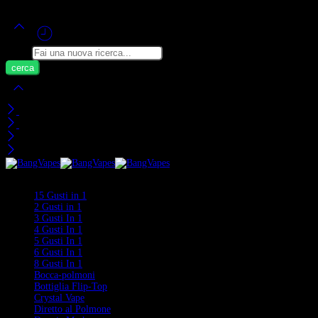
Cerca
Carrello
Visti di Recente
Categorie
15 Gusti in 1
2 Gusti in 1
3 Gusti In 1
4 Gusti In 1
5 Gusti In 1
6 Gusti In 1
8 Gusti In 1
Bocca-polmoni
Bottiglia Flip-Top
Crystal Vape
Diretto al Polmone