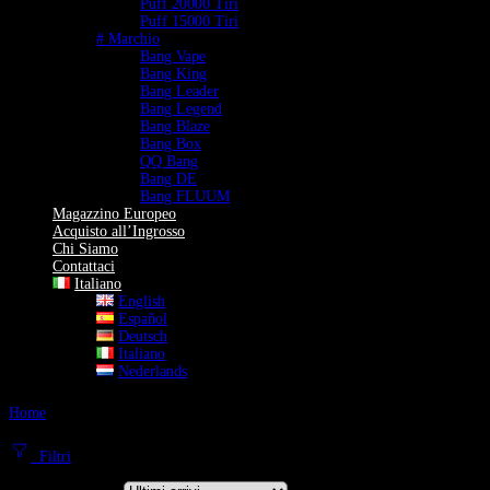
Puff 20000 Tiri
Puff 15000 Tiri
# Marchio
Bang Vape
Bang King
Bang Leader
Bang Legend
Bang Blaze
Bang Box
QQ Bang
Bang DE
Bang FLUUM
Magazzino Europeo
Acquisto all’Ingrosso
Chi Siamo
Contattaci
Italiano
English
Español
Deutsch
Italiano
Nederlands
Home
Vape Pen
Vape Pen
Filtri