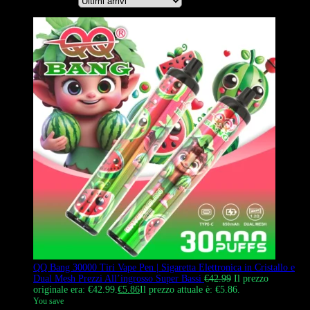
Ordina per
QQ Bang 30000 Tiri Vape Pen | Sigaretta Elettronica in Cristallo e
Dual Mesh Prezzi All’ingrosso Super Bassi
€
42.99
Il prezzo
originale era: €42.99.
€
5.86
Il prezzo attuale è: €5.86.
You save