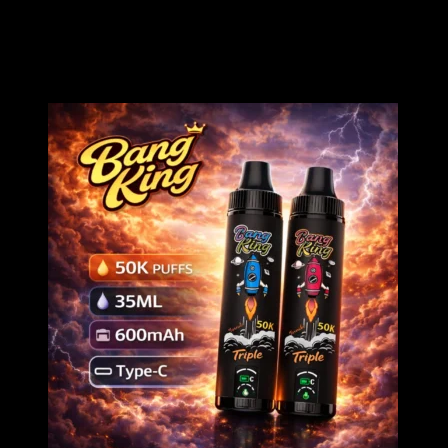
Il QQ BANG 30K Vape è un elegante penna vape avvolta in
materiale trasparente, caratterizzata da una bobina dual mesh ad alte
prestazioni da 1.2Ω, che combina l’estetica dei cartoni animati
“Kawaii” con una produzione di vapore di livello professionale per
un’esperienza MTL super fluida.