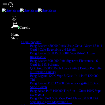
0
Carrello
Home
Shop
# I più popolari
Bang Leader 450000 Puffs Usa e Getta | Vaper 15 in 1
Gusti | Gelo Regolabile a 4 Livelli
Bang Leader Stoll Puff 350K Vape 8-in-1 Aroma
Ricaricabile
Bang Leader 300.000 Puff Sigaretta Elettronica | 6
Gusti in 1 & Schermo
QQ Bang 150000 Puffs Usa e Getta | Design Bottiglia
di Profumo Luxury
Bang Legend 120K Vape 5 Gusti In 1 Puff 120.000
Tiri
Bang Leader Puff 120.000 Vape usa e getta | 2 Gusti
Slide Switch
Bang Blaze Puff 100000 Tiri 6-in-1 Gusti 100K Vape
usa e getta
Bang King Puff 50K Vape Dual Flavor 50.000 Tiri
Vape usa e getta Magazzino UE