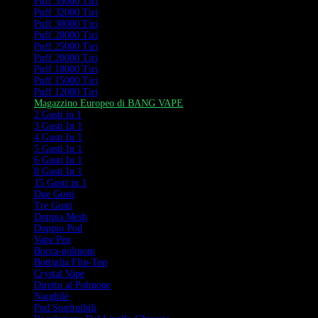
Puff 35000 Tiri
Puff 32000 Tiri
Puff 30000 Tiri
Puff 28000 Tiri
Puff 25000 Tiri
Puff 20000 Tiri
Puff 18000 Tiri
Puff 15000 Tiri
Puff 12000 Tiri
Magazzino Europeo di BANG VAPE
2 Gusti in 1
3 Gusti In 1
4 Gusti In 1
5 Gusti In 1
6 Gusti In 1
8 Gusti In 1
15 Gusti in 1
Due Gusti
Tre Gusti
Doppia Mesh
Doppio Pod
Vape Pen
Bocca-polmoni
Bottiglia Flip-Top
Crystal Vape
Diretto al Polmone
Narghilè
Pod Sostituibili