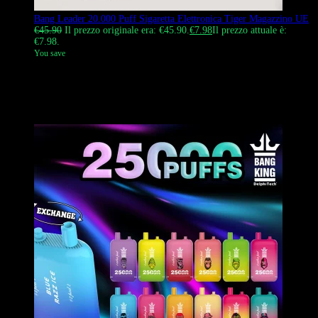
Bang Leader 20.000 Puff Sigaretta Elettronica Tiger Magazzino UE
€
45.90
Il prezzo originale era: €45.90.
€
7.98
Il prezzo attuale è:
€7.98.
You save
Sigaretta elettronica monouso Bang Leader da 20.000 tiri, con
custodia in acrilico trasparente con motivo a tigre. Utilizza una
doppia bobina a rete da 1,0 ohm per un’elevata produzione di vapore
ed è alimentata da una batteria ricaricabile da 650 mAh.