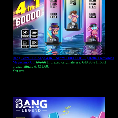
Bang Blaze 60K Vape 4 in 1 Aromi 60000 Tiri Sigaretta Elettronica
Magazzino UE
€
49.90
Il prezzo originale era: €49.90.
€
11.60
Il
prezzo attuale è: €11.60.
You save
Bang Blaze 60K Vape 4-in-1 Flavors con 60.000 tiri e 56 ml di
liquido. È dotato di un sistema di cambio aroma 4-in-1 e di una
resistenza a mesh da 1,0 ohm. È alimentato da una batteria
ricaricabile da 650 mAh.