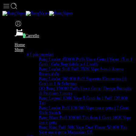
0
Carrello
Home
Shop
# I più popolari
Bang Leader 450000 Puffs Usa e Getta | Vaper 15 in 1
Gusti | Gelo Regolabile a 4 Livelli
Bang Leader Stoll Puff 350K Vape 8-in-1 Aroma
Ricaricabile
Bang Leader 300.000 Puff Sigaretta Elettronica | 6
Gusti in 1 & Schermo
QQ Bang 150000 Puffs Usa e Getta | Design Bottiglia
di Profumo Luxury
Bang Legend 120K Vape 5 Gusti In 1 Puff 120.000
Tiri
Bang Leader Puff 120.000 Vape usa e getta | 2 Gusti
Slide Switch
Bang Blaze Puff 100000 Tiri 6-in-1 Gusti 100K Vape
usa e getta
Bang King Puff 50K Vape Dual Flavor 50.000 Tiri
Vape usa e getta Magazzino UE