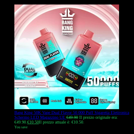
Bang King 50K Vape Dual Flavor 50.000 Puff Sigaretta Elettronica
Schermo LED Magazzino UE
€
49.90
Il prezzo originale era:
€49.90.
€
10.50
Il prezzo attuale è: €10.50.
You save