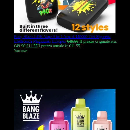
Bang Blaze 140K Vape 3 in 1 Aromi 140000 Tiri Sigaretta
Elettronica Magazzino Europeo
€
49.90
Il prezzo originale era:
€49.90.
€
11.55
Il prezzo attuale è: €11.55.
You save
Bang Blaze 140K è una sigaretta elettronica usa e getta 3 in 1 con
140.000 tiri. Presenta un design nero opaco e un logo a forma di
scimmia ispirato ai Beatles. Utilizza una batteria ricaricabile da 550
mAh e una resistenza a rete da 1,0 ohm. Questo prodotto può essere
spedito dal nostro magazzino europeo; si tratta di un prodotto
ufficiale e autentico.