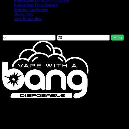
Regolazione Del Livello Ghiaccio
Regolazione Della Potenza
Schermo Intelligente
Shisha Vape
Vape Ricaricabile
Filter by price
Filtra
Bang Vapes è un marchio di sigarette elettroniche usa e getta di alta qualità,
che offre prodotti come le serie Bang Vape, Bang King, Bang Blaze, Bang
Legend e FLUUM. Il nostro impegno per la qualità e l’innovazione
continua garantisce un’esperienza di svapo soddisfacente.