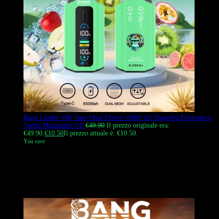
Bang Leader 50K Vape Dual Flavor 50000 tiri Sigaretta Elettronica
Turbo Magazzino UE
€
49.90
Il prezzo originale era:
€49.90.
€
10.50
Il prezzo attuale è: €10.50.
You save
Bang Leader 50K Vape Dual Flavor, svapo monouso dotato di un
ampio schermo intelligente che monitora i livelli del liquido per due
pod separati in modo indipendente. Include modalità Turbo, flusso
d’aria regolabile e un selettore di aromi scorrevole. Spedito
direttamente dal magazzino UE.