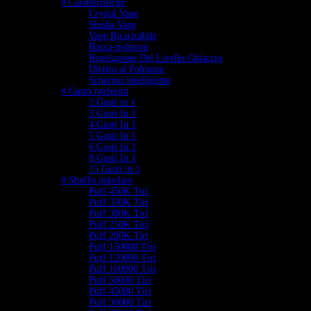
# Caratteristiche
Crystal Vape
Shisha Vape
Vape Ricaricabile
Bocca-polmoni
Regolazione Del Livello Ghiaccio
Diretto al Polmone
Schermo Intelligente
# Gusto preferito
2 Gusti in 1
3 Gusti In 1
4 Gusti In 1
5 Gusti In 1
6 Gusti In 1
8 Gusti In 1
15 Gusti in 1
# Sbuffo popolare
Puff 450K Tiri
Puff 350K Tiri
Puff 300K Tiri
Puff 250K Tiri
Puff 200K Tiri
Puff 150000 Tiri
Puff 120000 Tiri
Puff 100000 Tiri
Puff 50000 Tiri
Puff 45000 Tiri
Puff 30000 Tiri