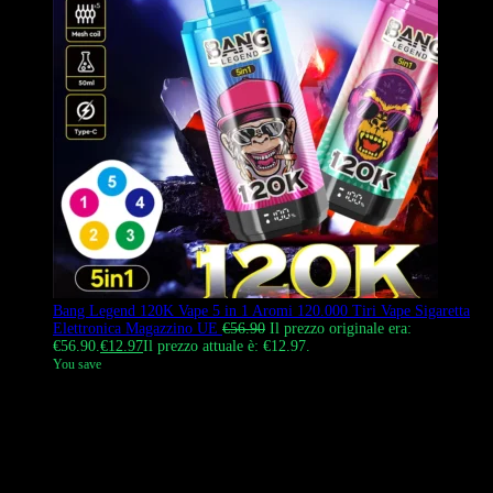
Bang Legend 120K Vape 5 in 1 Aromi 120.000 Tiri Vape Sigaretta
Elettronica Magazzino UE
€
56.90
Il prezzo originale era:
€56.90.
€
12.97
Il prezzo attuale è: €12.97.
You save
Bang Legend 120K è uno svapo usa e getta 5 in 1 ad alta capacità.
Integra cinque serbatoi indipendenti da 8 ml, ciascuno dotato di una
propria resistenza a mesh da 1,05 Ω. Un meccanismo di
commutazione fisica garantisce che gli aromi non si mescolino. Il
dispositivo presenta un corpo cilindrico con un display intelligente
alla base per monitorare i livelli di batteria e liquido in tempo reale.