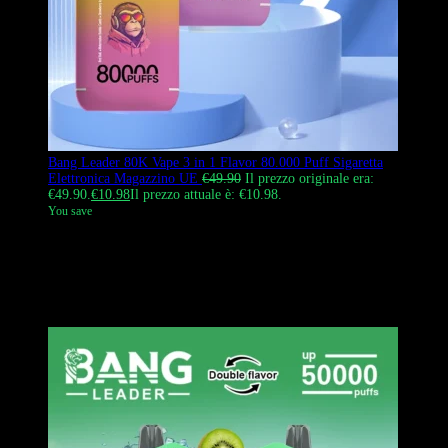
Bang Leader 80K Vape 3 in 1 Flavor 80.000 Puff Sigaretta
Elettronica Magazzino UE
€
49.90
Il prezzo originale era:
€49.90.
€
10.98
Il prezzo attuale è: €10.98.
You save
Bang Leader 80k offre un’esperienza di svapo versatile 3 in 1 con il
suo innovativo sistema di bocchini indipendenti. Supportato da una
robusta batteria da 850 mAh e da doppie coil a mesh, offre un sapore
uniforme su tutti e tre i serbatoi. Autenticamente disponibile e
spedito rapidamente dal nostro magazzino europeo.