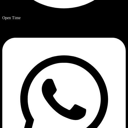
Open Time
9 a.m. – 8 p.m. Ora solare cinese.