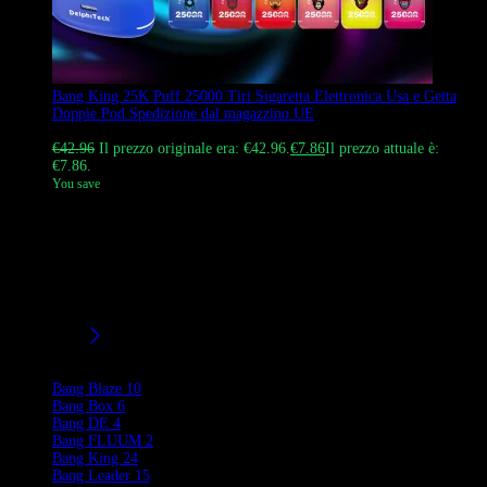
Bang King 25K Puff 25000 Tiri Sigaretta Elettronica Usa e Getta
Doppie Pod Spedizione dal magazzino UE
Valutato
4.60
su 5
€
42.96
Il prezzo originale era: €42.96.
€
7.86
Il prezzo attuale è:
€7.86.
You save
Il Bang King 25000 Puffs Vape è uno svapo usa e getta di lunga
durata. Viene fornito con una batteria ricaricabile da 650 mAh, due
cialde da 23 ml e offre 0%, 2%, 3% e 5% di forza di nicotina in 12
deliziosi gusti. Il suo design sfumato unico e il motivo a testa di
scimmia lo fanno risaltare. EssoS Perfetto per singoli utenti o
grossisti.
Filtri/Taglie
Product Brands
Bang Blaze
10
Bang Box
6
Bang DE
4
Bang FLUUM
2
Bang King
24
Bang Leader
15