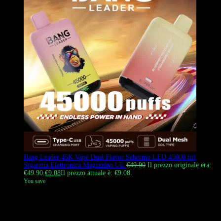
Bang Leader 45K Vape Dual Flavor Schermo LED 45000 tiri
Sigaretta Elettronica Magazzino UE
€
49.90
Il prezzo originale era:
€49.90.
€
9.08
Il prezzo attuale è: €9.08.
You save
Bang Leader 45K Vape è una sigaretta elettronica usa e getta
intelligente con display della batteria e design a forma di testa di
scimmia. Offre 45.000 tiri, un interruttore scorrevole per il doppio
aroma e due coil a mesh. Disponibile nel magazzino UE per una