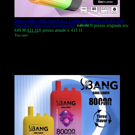
Bang Leader 110K Vape 6-in-1 Flavor Mix Switch 110.000 Puff
Sigaretta Elettronica Magazzino UE
€
49.90
Il prezzo originale era:
€49.90.
€
11.11
Il prezzo attuale è: €11.11.
You save
Bang Leader 110000 Puffs è un rivoluzionario vaporizzatore ad alta
capacità con 3 cartucce che si miscelano per creare 6 esperienze di
sapore uniche. Dotato di un display LED inferiore per il
monitoraggio individuale del serbatoio, una batteria da 850 mAh e
un vivace design a forma di testa di scimmia. Prodotto autentico in
UE con consegna rapida.