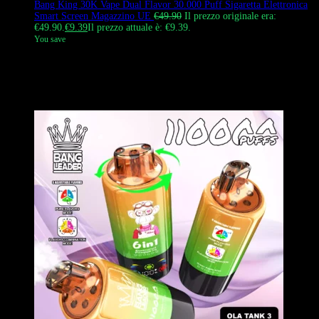
Bang King 30K Vape Dual Flavor 30.000 Puff Sigaretta Elettronica
Smart Screen Magazzino UE
€
49.90
Il prezzo originale era:
€49.90.
€
9.39
Il prezzo attuale è: €9.39.
You save
Bang King 30K Vape è una sigaretta elettronica usa e getta con
schermo intelligente e sistema di doppio aroma “tira e ruota”.
Contiene 36 ml di e-liquid (18 ml + 18 ml) e una batteria
ricaricabile. Prodotto autentico in UE con consegna rapida.