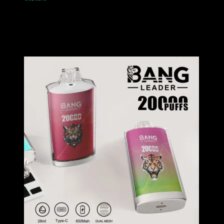
Bang Leader 32K è una sigaretta elettronica usa e getta a doppio
aroma con design a forma di testa di scimmia. Permette agli utenti di
passare da un aroma all’altro all’istante. È dotato di una batteria
ricaricabile da 650 mAh e viene spedito direttamente dal nostro
magazzino UE per una consegna rapida.