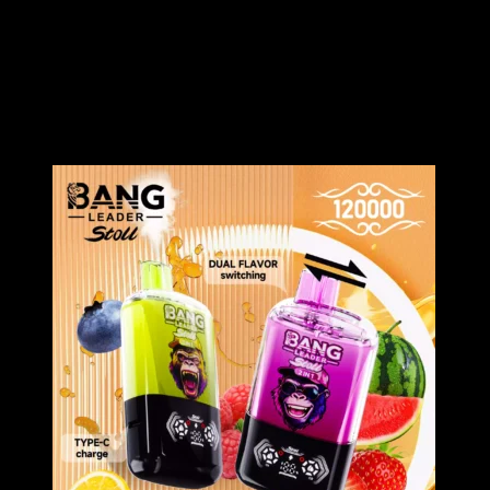
IL
Bang Leader 300K
Puffs Disposable Vape è un vero peso
massimo nel mercato degli svapo usa e getta, con un peso di 140 g.
Tenerlo in mano offre un vero senso di soddisfazione grazie alla sua
struttura solida e alle sue dimensioni. È incredibilmente accattivante,
il che lo rende il dispositivo perfetto da sfoggiare in discoteca o in
occasione di eventi sociali. L’esclusivo design
esagonale
colonna
Il
design consente di ruotare il bocchino per accedere a 6 diversi aromi.
Il sapore è puro e ricco e l’e
schermo extra large
in basso (occupando
1/4 della base) rende semplice il monitoraggio dei livelli.