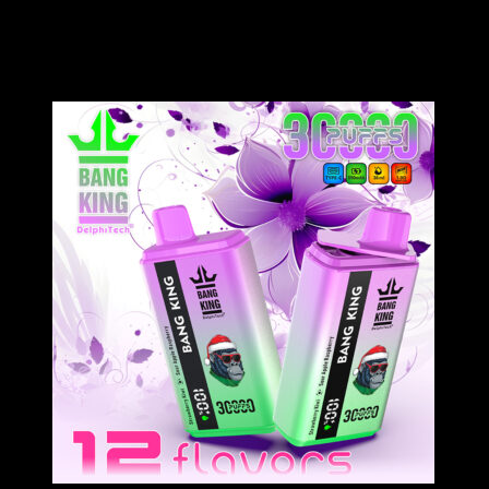
Il Bang King 50000 Puffs Dual Flavor Vape si distingue per il suo
sostanziale
Configurazione e-liquid da 50 ml
, suddiviso in due
serbatoi indipendenti da 25 ml per garantire la costanza del sapore
anche dopo un uso prolungato.
Stoccato in Europa per una
distribuzione locale affidabile.