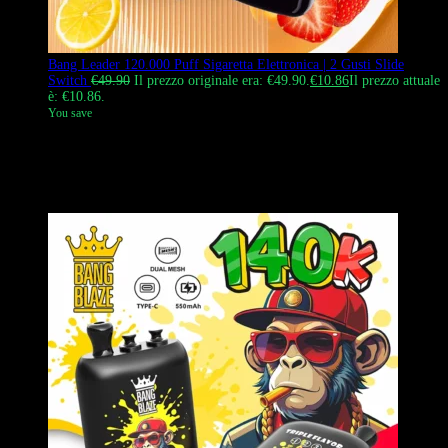
Bang Leader 120.000 Puff Sigaretta Elettronica | 2 Gusti Slide
Switch
€
49.90
Il prezzo originale era: €49.90.
€
10.86
Il prezzo attuale
è: €10.86.
You save
IL
Bang Leader 120K
Puffs Disposable Vape è uno svapo usa e getta
2 in 1 ad alta capacità, progettato per offrire varietà e durata.
Contiene due serbatoi separati da 25 ml per un totale di 50 ml di
liquido.