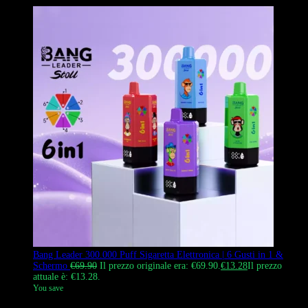
Bang Leader 300.000 Puff Sigaretta Elettronica | 6 Gusti in 1 &
Schermo
€
69.90
Il prezzo originale era: €69.90.
€
13.28
Il prezzo
attuale è: €13.28.
You save