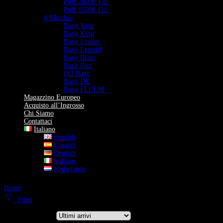
Puff 20000 Tiri
Puff 15000 Tiri
# Marchio
Bang Vape
Bang King
Bang Leader
Bang Legend
Bang Blaze
Bang Box
QQ Bang
Bang DE
Bang FLUUM
Magazzino Europeo
Acquisto all’Ingrosso
Chi Siamo
Contattaci
Italiano
English
Español
Deutsch
Italiano
Nederlands
Home
Magazzino Europeo di BANG VAPE
Filtri
Ordina per