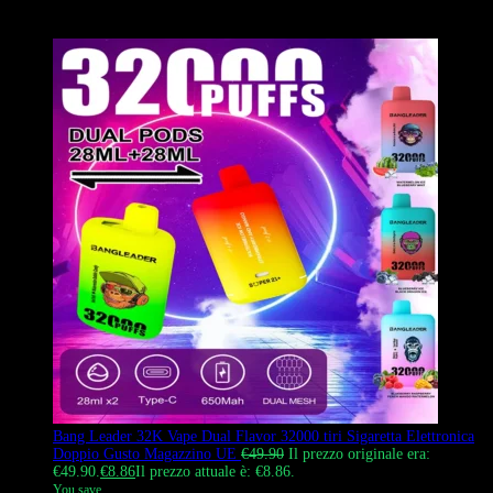
consegna rapida.
Bang Leader 32K Vape Dual Flavor 32000 tiri Sigaretta Elettronica
Doppio Gusto Magazzino UE
€
49.90
Il prezzo originale era:
€49.90.
€
8.86
Il prezzo attuale è: €8.86.
You save