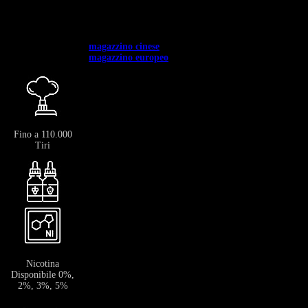
Usa il codice
BANGVAPES3
al momento del pagamento e risparmia subito
il 3% sul tuo primo acquisto.
✅ Disponibile in tutta Europa. ✅ Spedizione gratuita per ordini superiori a
400 €.
✅ Spedizione dal →
magazzino cinese
: 12-20 giorni.
✅ Spedizione dal →
magazzino europeo
: 3-7 giorni.
Fino a 110.000
Tiri
Nicotina
Disponibile 0%,
2%, 3%, 5%