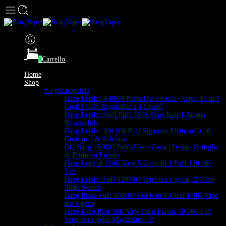
0
Carrello
Home
Shop
# I più popolari
Bang Leader 450000 Puffs Usa e Getta | Vaper 15 in 1
Gusti | Gelo Regolabile a 4 Livelli
Bang Leader Stoll Puff 350K Vape 8-in-1 Aroma
Ricaricabile
Bang Leader 300.000 Puff Sigaretta Elettronica | 6
Gusti in 1 & Schermo
QQ Bang 150000 Puffs Usa e Getta | Design Bottiglia
di Profumo Luxury
Bang Legend 120K Vape 5 Gusti In 1 Puff 120.000
Tiri
Bang Leader Puff 120.000 Vape usa e getta | 2 Gusti
Slide Switch
Bang Blaze Puff 100000 Tiri 6-in-1 Gusti 100K Vape
usa e getta
Bang King Puff 50K Vape Dual Flavor 50.000 Tiri
Vape usa e getta Magazzino UE