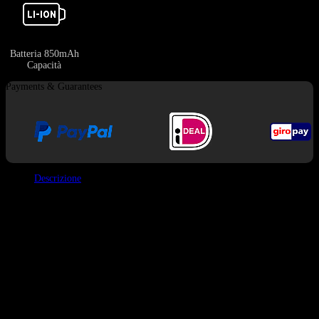
Batteria 850mAh
Capacità
Payments & Guarantees
Descrizione
Ho utilizzato il Bang Leader 110000 Puffs, il dispositivo con la capacità più
grande della gamma Bang Leader. Utilizza un design meccanico intelligente
per offrire 6 esperienze di sapore da 3 cartucce.
Condividerò brevemente le mie impressioni: il dispositivo contiene tre
serbatoi separati per l’e-liquid. Il bocchino ruota e si blocca in diverse
posizioni, il che significa che è possibile selezionare un singolo aroma
(serbatoio A, B o C) o bloccarlo in posizione “Mix” per miscelare due
aromi contemporaneamente (A+B, B+C o A+C). Presenta un vivace design
a forma di testa di scimmia e un display LED intelligente nella parte
inferiore. Questo schermo mostra la durata della batteria e, soprattutto, i