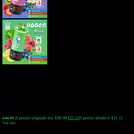
Bang Leader 110K Vape 6-in-1
Flavor Mix Switch 110.000 Puff
Sigaretta Elettronica Magazzino UE
€
49.90
Il prezzo originale era: €49.90.
€
11.11
Il prezzo attuale è: €11.11.
You save
Bang Leader 110000 Puffs è un rivoluzionario vaporizzatore ad alta