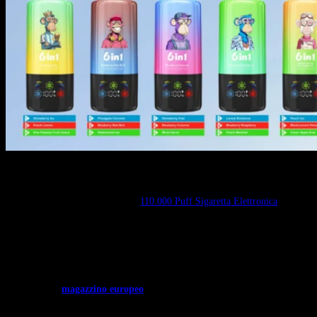
Informazioni all’ingrosso e all’acquisto
Puoi ordinare il
Leader del botto
110.000 Puff Sigaretta Elettronica
A
Bang
Vape
. Siamo il negozio online ufficiale europeo di Bang Vapes.
Vantaggi dell’acquisto:
Azioni ufficiali:
Disponiamo di un inventario autentico del Bang
Leader 110K (SKU: Bang-leader-110K-DE).
Logistica veloce:
Gli ordini vengono spediti direttamente dal
nostro
magazzino europeo
. La consegna avviene in genere
3-7
giorni lavorativi
.
Conveniente:
Spediamo utilizzando
DDP (Reso sdoganato)
. Ci