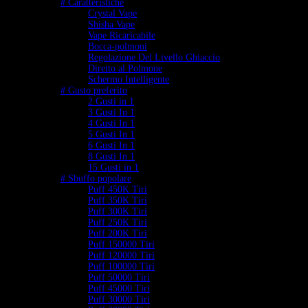
# Caratteristiche
Crystal Vape
Shisha Vape
Vape Ricaricabile
Bocca-polmoni
Regolazione Del Livello Ghiaccio
Diretto al Polmone
Schermo Intelligente
# Gusto preferito
2 Gusti in 1
3 Gusti In 1
4 Gusti In 1
5 Gusti In 1
6 Gusti In 1
8 Gusti In 1
15 Gusti in 1
# Sbuffo popolare
Puff 450K Tiri
Puff 350K Tiri
Puff 300K Tiri
Puff 250K Tiri
Puff 200K Tiri
Puff 150000 Tiri
Puff 120000 Tiri
Puff 100000 Tiri
Puff 50000 Tiri
Puff 45000 Tiri
Puff 30000 Tiri