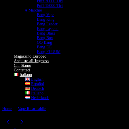
Puff 20000 Tiri
Puff 15000 Tiri
# Marchio
Bang Vape
Bang King
Bang Leader
Bang Legend
Bang Blaze
Bang Box
QQ Bang
Bang DE
Bang FLUUM
Magazzino Europeo
Acquisto all’Ingrosso
Chi Siamo
Contattaci
Italiano
English
Español
Deutsch
Italiano
Nederlands
Home
Vape Ricaricabile
Bang Leader 110K Vape 6-in-1 Flavor Mix
Switch 110.000 Puff Sigaretta Elettronica Magazzino UE