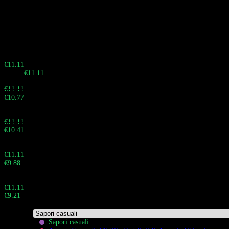
capacità con 3 cartucce che si miscelano per creare 6 esperienze di sapore
uniche. Dotato di un display LED inferiore per il monitoraggio individuale
del serbatoio, una batteria da 850 mAh e un vivace design a forma di testa
di scimmia. Prodotto autentico in UE con consegna rapida.
Sbrigati! La vendita termina tra:
Buy 10 - 29 pieces
€
11.11
Totale:
€
11.11
Buy 30 - 59 pieces and save 3%
€
11.11
€
10.77
Totale:
Buy 60 - 99 pieces and save 6%
€
11.11
€
10.41
Totale:
Buy 100 - 999 pieces and save 11%
€
11.11
€
9.88
Totale:
Buy 1.000+ pieces and save 17%
€
11.11
€
9.21
Totale:
Sapori casuali