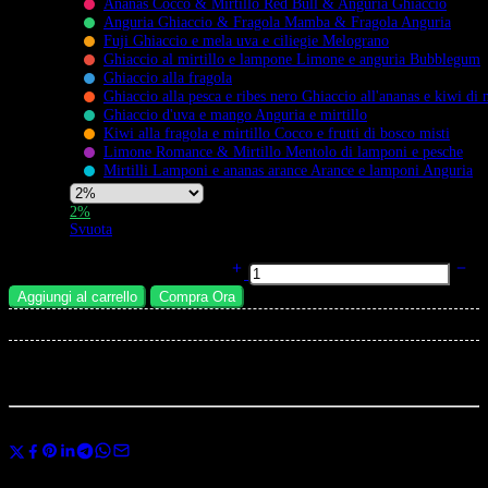
Ananas Cocco & Mirtillo Red Bull & Anguria Ghiaccio
Anguria Ghiaccio & Fragola Mamba & Fragola Anguria
Fuji Ghiaccio e mela uva e ciliegie Melograno
Ghiaccio al mirtillo e lampone Limone e anguria Bubblegum
Flavors
Ghiaccio alla fragola
Ghiaccio alla pesca e ribes nero Ghiaccio all'ananas e kiwi di
Ghiaccio d'uva e mango Anguria e mirtillo
Kiwi alla fragola e mirtillo Cocco e frutti di bosco misti
Limone Romance & Mirtillo Mentolo di lamponi e pesche
Mirtilli Lamponi e ananas arance Arance e lamponi Anguria
Nicotine
2%
Strength
Svuota
Bang Leader 110K Vape 6-in-1 Flavor Mix Switch 110.000 Puff Sigaretta
Elettronica Magazzino UE quantità
Aggiungi al carrello
Compra Ora
×
Total:
...
persone
stanno guardano questo prodotto ora
Condividi