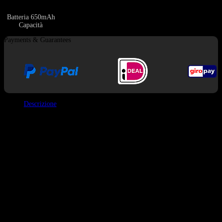
Batteria 650mAh
Capacità
Payments & Guarantees
Descrizione
Il QQ Bang 150K Vape è l’incarnazione dell’eleganza. Ridefinisce
completamente l’aspetto di un vape ad alta capacità, abbandonando
l’estetica industriale tradizionale per l’aspetto di una bottiglia di profumo
bella e lussuosa. Durante il tempo trascorso utilizzandolo, ho realizzato che
il suo “fattore wow” non si limita solo al design; anche il sapore è
eccezionalmente concentrato. Nonostante il suo aspetto alla moda, il
dispositivo ospita un potente sistema di bobine a doppia maglia che produce
un vapore denso e ricco: una combinazione perfetta per il suo aspetto
raffinato. Rappresenta una fusione impeccabile di alta moda e prestazioni di
alto livello.
In un’occasione, l’ho appoggiato su un tavolo in una caffetteria, spingendo
un amico seduto vicino a esclamare immediatamente: “Che bella bottiglia di
profumo!” Ho risposto: “No, in realtà, quella è un vape.” Segui un silenzio