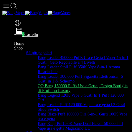
0
Carrello
Home
Shop
# I più popolari
Bang Leader 450000 Puffs Usa e Getta | Vaper 15 in 1
Gusti | Gelo Regolabile a 4 Livelli
Bang Leader Stoll Puff 350K Vape 8-in-1 Aroma
Ricaricabile
Bang Leader 300.000 Puff Sigaretta Elettronica | 6
Gusti in 1 & Schermo
QQ Bang 150000 Puffs Usa e Getta | Design Bottiglia
di Profumo Luxury
Bang Legend 120K Vape 5 Gusti In 1 Puff 120.000
Tiri
Bang Leader Puff 120.000 Vape usa e getta | 2 Gusti
Slide Switch
Bang Blaze Puff 100000 Tiri 6-in-1 Gusti 100K Vape
usa e getta
Bang King Puff 50K Vape Dual Flavor 50.000 Tiri
Vape usa e getta Magazzino UE