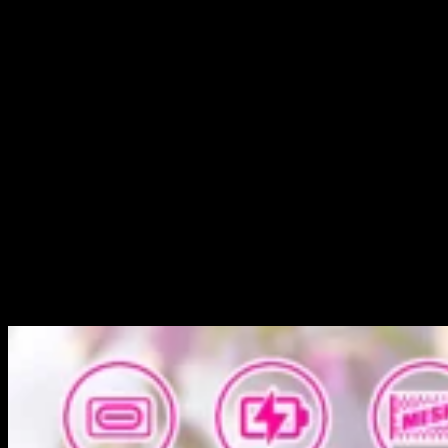
Blueberry Raspberry: Un audace mix di frutti di bosco che colpisce
il perfetto equilibrio tra dolcezza e acidità.
Grape Ice: Uva viola corposa con un’esalazione profonda e
rinfrescante.
Pera: Un sapore raro e raffinato—fresco, succoso e naturalmente
dolce.
Kiwi alla Fragola: Un mix giocoso e vivace di frutti estivi.
Ice ai Mirtilli: Mirtilli dolci e maturi con un colpo pulito e
ghiacciato.
Ice al Melone: Il massimo della freschezza per il vaping; succoso
melone ghiacciato.
Mango e Pesca: Un duo cremoso e tropicale che sa di morbido e
maturo al sole.
Frutta Mista: Un vivace medley di vari frutti per un’esperienza di
vaping complessa.
Le mie principali raccomandazioni: Se stai cercando un sapore che si abbini
all’estetica “di alto livello” del dispositivo, *Red Fuji* è una scelta
spettacolare grazie alla sua freschezza autentica di mela. Per un gusto pulito
ed elegante, la variante *Pera* si distingue—è sottile, dolce e raffinata.