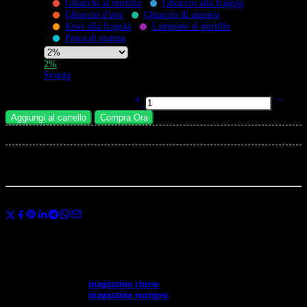
Ghiaccio al mirtillo
Ghiaccio alla fragola
Flavors
Ghiaccio d'uva
Ghiaccio di anguria
Kiwi alla fragola
Lampone al mirtillo
Pesca di mango
Nicotine
2%
Strength
Svuota
QQ Bang 150000 Puffs Usa e Getta | Design Bottiglia di Profumo Luxury |
150K Vape Ricaricabile quantità
Aggiungi al carrello
Compra Ora
×
Total:
...
persone
stanno guardano questo prodotto ora
Condividi
Usa il codice
BANGVAPES3
al momento del pagamento e risparmia subito
il 3% sul tuo primo acquisto.
✅ Disponibile in tutta Europa. ✅ Spedizione gratuita per ordini superiori a
400 €.
✅ Spedizione dal →
magazzino cinese
: 12-20 giorni.
✅ Spedizione dal →
magazzino europeo
: 3-7 giorni.