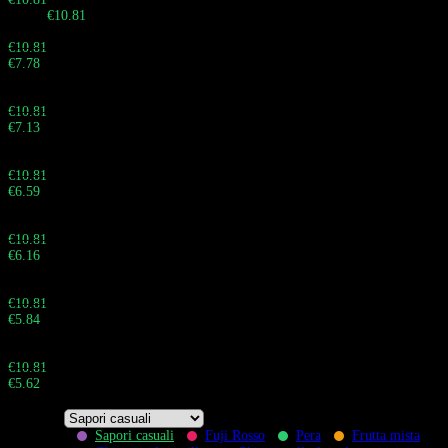
Totale:
€
10.81
Buy 30 - 59 pieces and save 28%
€
10.81
€
7.78
Totale:
Buy 60 - 99 pieces and save 34%
€
10.81
€
7.13
Totale:
Buy 100 - 199 pieces and save 39%
€
10.81
€
6.59
Totale:
Buy 200 - 499 pieces and save 43%
€
10.81
€
6.16
Totale:
Buy 500 - 999 pieces and save 46%
€
10.81
€
5.84
Totale:
Buy 1.000+ pieces and save 48%
€
10.81
€
5.62
Totale:
Sapori casuali
Fuji Rosso
Pera
Frutta mista