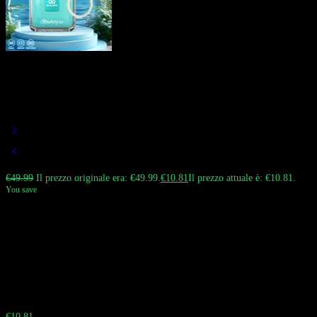
QQ Bang 150000 Puffs Usa e Getta |
Design Bottiglia di Profumo Luxury
| 150K Vape Ricaricabile
€
49.99
Il prezzo originale era: €49.99.
€
10.81
Il prezzo attuale è: €10.81.
You save
Il vape usa e getta QQ BANG da 150.000 puff si distingue per un design
unico e ingegnoso che incarna la straordinaria estetica di una ‘bottiglia di
profumo’. Il dispositivo offre un’esperienza di gusto ricca e corposa e una
produzione di vapore voluminoso, il tutto racchiuso in un’unità ricaricabile.
Suggerimento: la dimensione effettiva è leggermente più piccola rispetto a
quanto mostrato nell’immagine principale.
Sbrigati! La vendita termina tra:
Buy 10 - 29 pieces
€
10.81