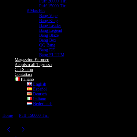
Puff 20000 Tiri
Puff 15000 Tiri
# Marchio
Bang Vape
Bang King
Bang Leader
Bang Legend
Bang Blaze
Bang Box
QQ Bang
Bang DE
Bang FLUUM
Magazzino Europeo
Acquisto all’Ingrosso
Chi Siamo
Contattaci
Italiano
English
Español
Deutsch
Italiano
Nederlands
Home
Puff 150000 Tiri
QQ Bang 150000 Puffs Usa e Getta | Design
Bottiglia di Profumo Luxury | 150K Vape Ricaricabile