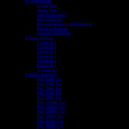
# Caratteristiche
Crystal Vape
Shisha Vape
Vape Ricaricabile
Bocca-polmoni
Regolazione Del Livello Ghiaccio
Diretto al Polmone
Schermo Intelligente
# Gusto preferito
2 Gusti in 1
3 Gusti In 1
4 Gusti In 1
5 Gusti In 1
6 Gusti In 1
8 Gusti In 1
15 Gusti in 1
# Sbuffo popolare
Puff 450K Tiri
Puff 350K Tiri
Puff 300K Tiri
Puff 250K Tiri
Puff 200K Tiri
Puff 150000 Tiri
Puff 120000 Tiri
Puff 100000 Tiri
Puff 50000 Tiri
Puff 45000 Tiri
Puff 30000 Tiri