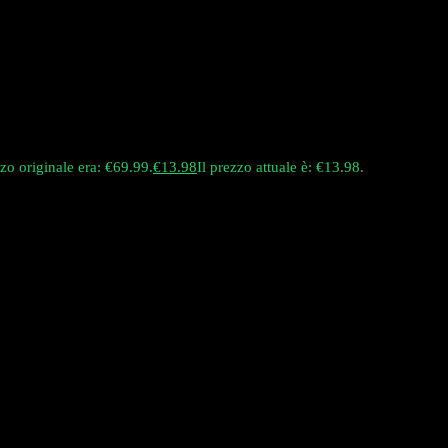
zzo originale era: €69.99.
€
13.98
Il prezzo attuale è: €13.98.
15-in-1 e da una sensazione di ghiaccio regolabile a 4 livelli. È la