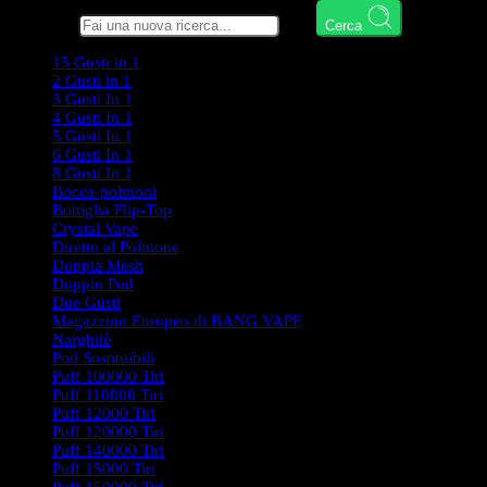
Cerca qui
Cerca
15 Gusti in 1
2 Gusti in 1
3 Gusti In 1
4 Gusti In 1
5 Gusti In 1
6 Gusti In 1
8 Gusti In 1
Bocca-polmoni
Bottiglia Flip-Top
Crystal Vape
Diretto al Polmone
Doppia Mesh
Doppio Pod
Due Gusti
Magazzino Europeo di BANG VAPE
Narghilè
Pod Sostituibili
Puff 100000 Tiri
Puff 110000 Tiri
Puff 12000 Tiri
Puff 120000 Tiri
Puff 140000 Tiri
Puff 15000 Tiri