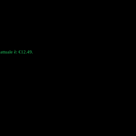
 attuale è: €12.49.
uad-mesh, progettato specificamente per eliminare la stanchezza del