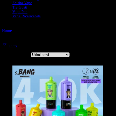
Shisha Vape
Tre Gusti
Vape Pen
Vape Ricaricabile
Home
Regolazione Della Potenza
Filtri
Ordina per
...