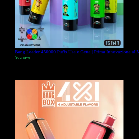
Bang Leader 450000 Puffs Usa e Getta | Prima Innovazione al M
You save
Bang Leader 450k vape
è il più innovativo vape usa e getta al
scelta migliore per i vaper europei che cercano varietà senza par