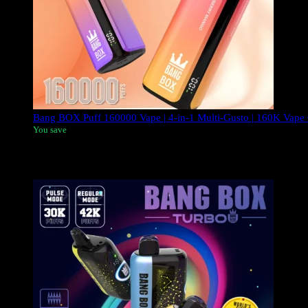
Bang BOX Puff 160000 Vape | 4-in-1 Multi-Gusto | 160K Vap
You save
Il
Bang BOX puff 160K tiri
è un innovativo vape usa e getta mu
gusto per gli utenti di alto volume.