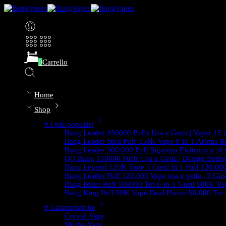
0
Carrello
Home
Shop
# I più popolari
Bang Leader 450000 Puffs Usa e Getta | Vaper 15 in
Bang Leader Stoll Puff 350K Vape 8-in-1 Aroma Ri
Bang Leader 300.000 Puff Sigaretta Elettronica | 6
QQ Bang 150000 Puffs Usa e Getta | Design Bottig
Bang Legend 120K Vape 5 Gusti In 1 Puff 120.000
Bang Leader Puff 120.000 Vape usa e getta | 2 Gust
Bang Blaze Puff 100000 Tiri 6-in-1 Gusti 100K Vap
Bang King Puff 50K Vape Dual Flavor 50.000 Tiri
# Caratteristiche
Crystal Vape
Shisha Vape