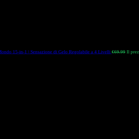
ondo 15-in-1 | Sensazione di Gelo Regolabile a 4 Livelli
€
69.99
Il pre
 mondo, caratterizzato da un esclusivo sistema di miscelazione dei sapori 
i, vapore massiccio e il numero più alto di puff disponibile sul mercato.