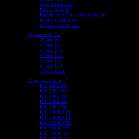
Vape Ricaricabile
Bocca-polmoni
Regolazione Del Livello Ghiaccio
Diretto al Polmone
Schermo Intelligente
# Gusto preferito
2 Gusti in 1
3 Gusti In 1
4 Gusti In 1
5 Gusti In 1
6 Gusti In 1
8 Gusti In 1
15 Gusti in 1
# Sbuffo popolare
Puff 450K Tiri
Puff 350K Tiri
Puff 300K Tiri
Puff 250K Tiri
Puff 200K Tiri
Puff 150000 Tiri
Puff 120000 Tiri
Puff 100000 Tiri
Puff 50000 Tiri
Puff 45000 Tiri
Puff 30000 Tiri