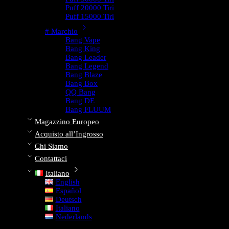
Puff 20000 Tiri
Puff 15000 Tiri
# Marchio
Bang Vape
Bang King
Bang Leader
Bang Legend
Bang Blaze
Bang Box
QQ Bang
Bang DE
Bang FLUUM
Magazzino Europeo
Acquisto all’Ingrosso
Chi Siamo
Contattaci
Italiano
English
Español
Deutsch
Italiano
Nederlands