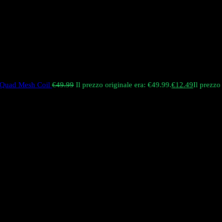
e Quad Mesh Coil
€
49.99
Il prezzo originale era: €49.99.
€
12.49
Il prezzo
lti-gusto 4-in-1, con una massa capacità di liquido di 80ml e bobine q