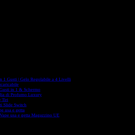
 1 Gusti | Gelo Regolabile a 4 Livelli
caricabile
 Gusti in 1 & Schermo
lia di Profumo Luxury
 Tiri
i Slide Switch
e usa e getta
 Vape usa e getta Magazzino UE