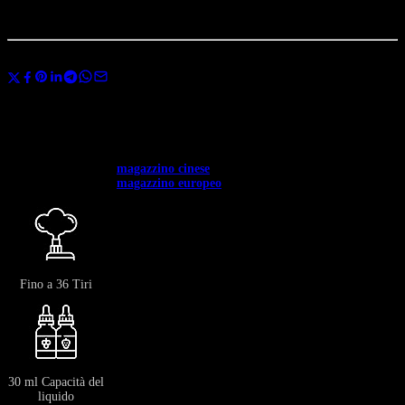
...
persone
stanno guardano questo prodotto ora
Condividi
Usa il codice
BANGVAPES3
al momento del pagamento e risparmia subito
il 3% sul tuo primo acquisto.
✅ Disponibile in tutta Europa. ✅ Spedizione gratuita per ordini superiori a
400 €.
✅ Spedizione dal →
magazzino cinese
: 12-20 giorni.
✅ Spedizione dal →
magazzino europeo
: 3-7 giorni.
Fino a 36 Tiri
30 ml Capacità del
liquido