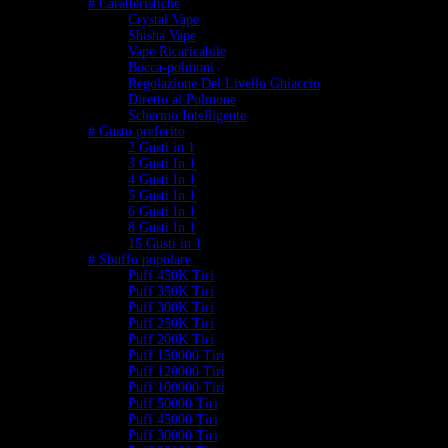
# Caratteristiche
Crystal Vape
Shisha Vape
Vape Ricaricabile
Bocca-polmoni
Regolazione Del Livello Ghiaccio
Diretto al Polmone
Schermo Intelligente
# Gusto preferito
2 Gusti in 1
3 Gusti In 1
4 Gusti In 1
5 Gusti In 1
6 Gusti In 1
8 Gusti In 1
15 Gusti in 1
# Sbuffo popolare
Puff 450K Tiri
Puff 350K Tiri
Puff 300K Tiri
Puff 250K Tiri
Puff 200K Tiri
Puff 150000 Tiri
Puff 120000 Tiri
Puff 100000 Tiri
Puff 50000 Tiri
Puff 45000 Tiri
Puff 30000 Tiri