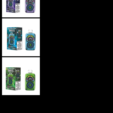
Bang King Costellazione 36K Puff
36000 Tiri Vape