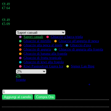
Buy 100 - 999 pieces and save 10%
€
8.49
€
7.64
Totale:
Buy 1.000+ pieces and save 40%
€
8.49
€
5.09
Totale:
Sapori casuali
Ghiaccio a bacca tripla
Ghiaccio al mirtillo
Ghiaccio all'anguria di pesca
Ghiaccio alla pesca al miele
Ghiaccio d'uva
Flavors
Ghiaccio di anguria
Ghiaccio di anguria alla fragola
Ghiaccio di banana alla fragola
Ghiaccio di frutta tropicale
Ghiaccio di kiwi alla fragola
Kiwi Passionfruit Guava Ice
Signor Lan Bing
Nicotine
2%
Strength
Svuota
Bang King Costellazione 36K Puff 36000 Tiri Vape quantità
Aggiungi al carrello
Compra Ora
×
Total: