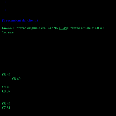
Valutato
4.89
su 5 su base di
9
recensioni
(
9
recensioni dei clienti)
€
42.96
Il prezzo originale era: €42.96.
€
8.49
Il prezzo attuale è: €8.49.
You save
Il Bang King Constellation 36K è uno svapo monouso ad alta capacità con
36.000 tiri, una batteria da 650 mAh e 30 ml di e-liquid. È dotato di un
doppio display touch screen per temi a batteria, nicotina e costellazione,
oltre al flusso d’aria regolabile. Disponibile in 12 gusti e vari punti di forza
della nicotina (0%, 2%, 3%, 5%). Perfetto per uso personale o all’ingrosso.
Sbrigati! La vendita termina tra:
Buy 10 - 29 pieces
€
8.49
Totale:
€
8.49
Buy 30 - 59 pieces and save 5%
€
8.49
€
8.07
Totale:
Buy 60 - 99 pieces and save 8%
€
8.49
€
7.81
Totale: