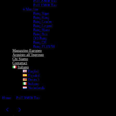
Puff 20000 Tiri
Puff 15000 Tiri
# Marchio
Bang Vape
Bang King
Bang Leader
Bang Legend
Bang Blaze
Bang Box
QQ Bang
Bang DE
Bang FLUUM
Magazzino Europeo
Acquisto all’Ingrosso
Chi Siamo
Contattaci
Italiano
English
Español
Deutsch
Italiano
Nederlands
Home
Puff 36000 Tiri
Bang King Costellazione 36K Puff 36000 Tiri
Vape