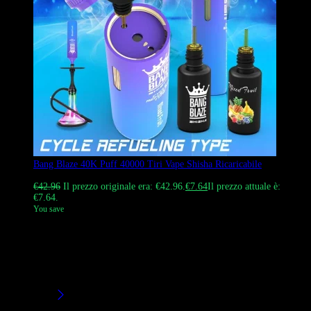
Bang Blaze 40K Puff 40000 Tiri Vape Shisha Ricaricabile
Valutato
5.00
su 5
€
42.96
Il prezzo originale era: €42.96.
€
7.64
Il prezzo attuale è:
€7.64.
You save
Esplora il vaporizzatore ricaricabile di Bang Blaze 40K Puff 40000
Tiri Vape Shisha. Goditi una capacità di 40.000 Tiri, 40 ml di e-
liquid e una batteria ricaricabile di tipo C da 1000 mAh. Ideale per
negozi e singoli utenti che cercano un narghilè durevole e
ricaricabile. Spedizione DDP facile in Europa.
Filtri/Taglie
Product Brands