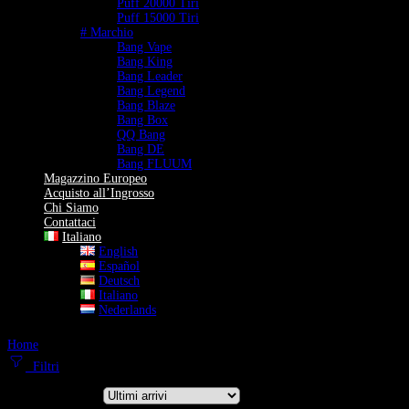
Puff 20000 Tiri
Puff 15000 Tiri
# Marchio
Bang Vape
Bang King
Bang Leader
Bang Legend
Bang Blaze
Bang Box
QQ Bang
Bang DE
Bang FLUUM
Magazzino Europeo
Acquisto all’Ingrosso
Chi Siamo
Contattaci
Italiano
English
Español
Deutsch
Italiano
Nederlands
Home
Pod Sostituibili
Filtri
Ordina per