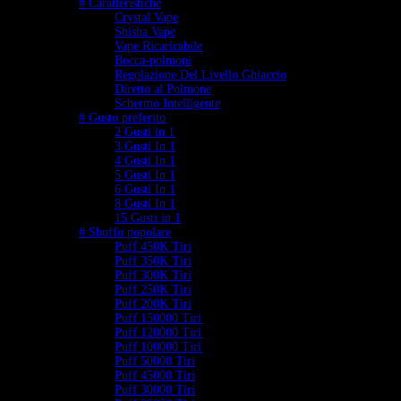
# Caratteristiche
Crystal Vape
Shisha Vape
Vape Ricaricabile
Bocca-polmoni
Regolazione Del Livello Ghiaccio
Diretto al Polmone
Schermo Intelligente
# Gusto preferito
2 Gusti in 1
3 Gusti In 1
4 Gusti In 1
5 Gusti In 1
6 Gusti In 1
8 Gusti In 1
15 Gusti in 1
# Sbuffo popolare
Puff 450K Tiri
Puff 350K Tiri
Puff 300K Tiri
Puff 250K Tiri
Puff 200K Tiri
Puff 150000 Tiri
Puff 120000 Tiri
Puff 100000 Tiri
Puff 50000 Tiri
Puff 45000 Tiri
Puff 30000 Tiri