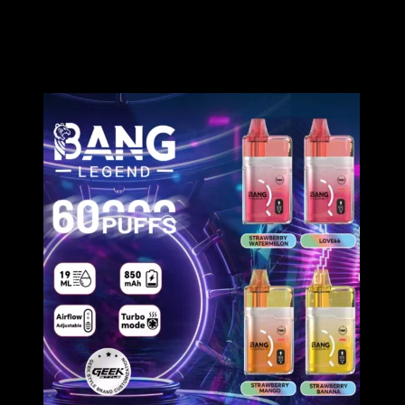
Il Bang Vape 60000 Tiri Ricaricabile è un vape usa e getta 2-in-1 che
presenta un alloggiamento trasparente e un display smart LED.
Utilizza una Dual Mesh Coil da 1.0Ω e una batteria ricaricabile da
550mAh per offrire un sapore ricco e grandi nuvole. Il suo design
ricaricabile e il facile cambio di sapore lo rendono una scelta
versatile e tecnologica per il mercato europeo.