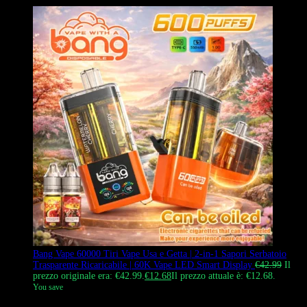
Bang Vape 60000 Tiri Vape Usa e Getta | 2-in-1 Sapori Serbatoio
Trasparente Ricaricabile | 60K Vape LED Smart Display
€
42.99
Il
prezzo originale era: €42.99.
€
12.68
Il prezzo attuale è: €12.68.
You save