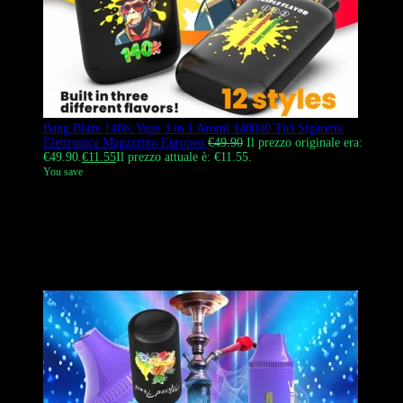
Bang Blaze 140K Vape 3 in 1 Aromi 140000 Tiri Sigaretta
Elettronica Magazzino Europeo
€
49.90
Il prezzo originale era:
€49.90.
€
11.55
Il prezzo attuale è: €11.55.
You save
Bang Blaze 140K è una sigaretta elettronica usa e getta 3 in 1 con
140.000 tiri. Presenta un design nero opaco e un logo a forma di
scimmia ispirato ai Beatles. Utilizza una batteria ricaricabile da 550
mAh e una resistenza a rete da 1,0 ohm. Questo prodotto può essere
spedito dal nostro magazzino europeo; si tratta di un prodotto
ufficiale e autentico.