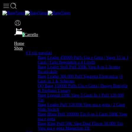
0
Carrello
Home
Shop
# I più popolari
Bang Leader 450000 Puffs Usa e Getta | Vaper 15 in 1
Gusti | Gelo Regolabile a 4 Livelli
Bang Leader Stoll Puff 350K Vape 8-in-1 Aroma
Ricaricabile
Bang Leader 300.000 Puff Sigaretta Elettronica | 6
Gusti in 1 & Schermo
QQ Bang 150000 Puffs Usa e Getta | Design Bottiglia
di Profumo Luxury
Bang Legend 120K Vape 5 Gusti In 1 Puff 120.000
Tiri
Bang Leader Puff 120.000 Vape usa e getta | 2 Gusti
Slide Switch
Bang Blaze Puff 100000 Tiri 6-in-1 Gusti 100K Vape
usa e getta
Bang King Puff 50K Vape Dual Flavor 50.000 Tiri
Vape usa e getta Magazzino UE