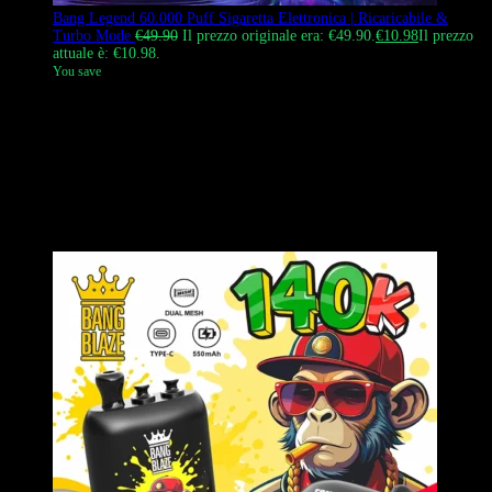
Bang Legend 60.000 Puff Sigaretta Elettronica | Ricaricabile &
Turbo Mode
€
49.90
Il prezzo originale era: €49.90.
€
10.98
Il prezzo
attuale è: €10.98.
You save
IL
Bang Legend 60K
puffs è uno svapo usa e getta resistente e ad
alte prestazioni. È dotato di un robusto alloggiamento in acrilico
trasparente che offre una chiara visione dello stato del liquido.
Progettato con precisione, questo dispositivo è
100% a prova di
perdite
, garantendo un’esperienza senza intoppi. Alimentato da una
batteria da 850 mAh e da due resistenze a rete, offre un sapore
uniforme. Gli utenti possono personalizzare il tiro utilizzando il
cursore del flusso d’aria e l’interruttore della modalità Turbo.