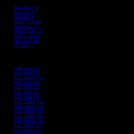
Bang Blaze
10
Bang Box
6
Bang DE
4
Bang FLUUM
2
Bang King
24
Bang Leader
15
Bang Legend
6
Bang Vape
18
QQ Bang
7
Product Categories
Puff 450K Tiri
Puff 350K Tiri
Puff 300000 Tiri
Puff 250K Tiri
Puff 200K Tiri
Puff 180K Tiri
Puff 160K Tiri
Puff 150000 Tiri
Puff 140000 Tiri
Puff 120000 Tiri
Puff 110000 Tiri
Puff 100000 Tiri
Puff 90000 Tiri
Puff 85000 Tiri