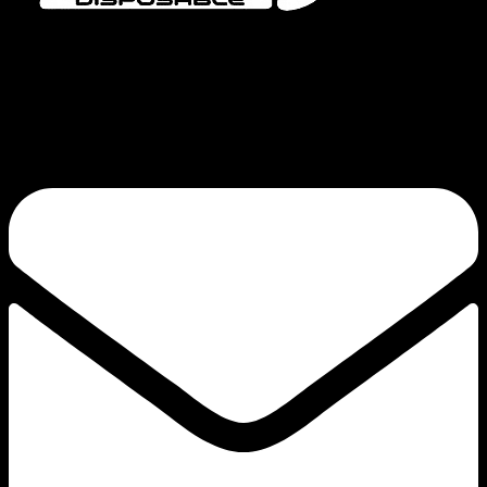
Bang Vapes è un marchio di sigarette elettroniche usa e getta di alta qualità,
che offre prodotti come le serie Bang Vape, Bang King, Bang Blaze, Bang
Legend e FLUUM. Il nostro impegno per la qualità e l’innovazione
continua garantisce un’esperienza di svapo soddisfacente.