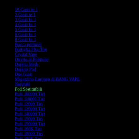
Categorie
15 Gusti in 1
2 Gusti in 1
3 Gusti In 1
4 Gusti In 1
5 Gusti In 1
6 Gusti In 1
8 Gusti In 1
Bocca-polmoni
Bottiglia Flip-Top
Crystal Vape
Diretto al Polmone
Doppia Mesh
Doppio Pod
Due Gusti
Magazzino Europeo di BANG VAPE
Narghilè
Pod Sostituibili
Puff 100000 Tiri
Puff 110000 Tiri
Puff 12000 Tiri
Puff 120000 Tiri
Puff 140000 Tiri
Puff 15000 Tiri
Puff 150000 Tiri
Puff 160K Tiri
Puff 18000 Tiri
Puff 180K Tiri