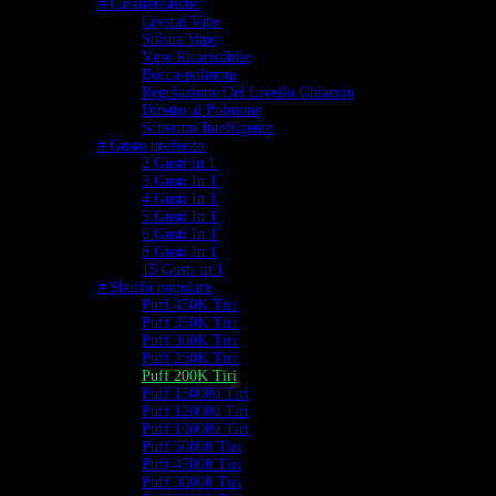
# Caratteristiche
Crystal Vape
Shisha Vape
Vape Ricaricabile
Bocca-polmoni
Regolazione Del Livello Ghiaccio
Diretto al Polmone
Schermo Intelligente
# Gusto preferito
2 Gusti in 1
3 Gusti In 1
4 Gusti In 1
5 Gusti In 1
6 Gusti In 1
8 Gusti In 1
15 Gusti in 1
# Sbuffo popolare
Puff 450K Tiri
Puff 350K Tiri
Puff 300K Tiri
Puff 250K Tiri
Puff 200K Tiri
Puff 150000 Tiri
Puff 120000 Tiri
Puff 100000 Tiri
Puff 50000 Tiri
Puff 45000 Tiri
Puff 30000 Tiri