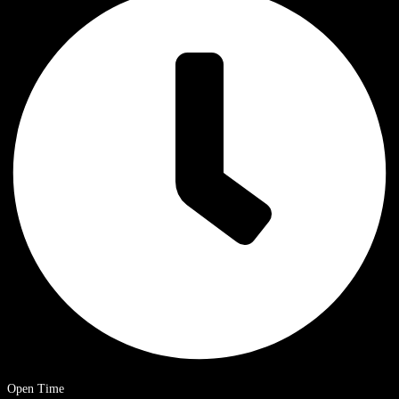
Open Time
9 a.m. – 8 p.m. Ora solare cinese.