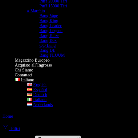
Puff 20000 Tiri
Puff 15000 Tiri
# Marchio
Bang Vape
Bang King
Bang Leader
Bang Legend
Bang Blaze
Bang Box
QQ Bang
Bang DE
Bang FLUUM
Magazzino Europeo
Acquisto all’Ingrosso
Chi Siamo
Contattaci
Italiano
English
Español
Deutsch
Italiano
Nederlands
Home
Puff 200K Tiri
Puff 200K Tiri
Filtri