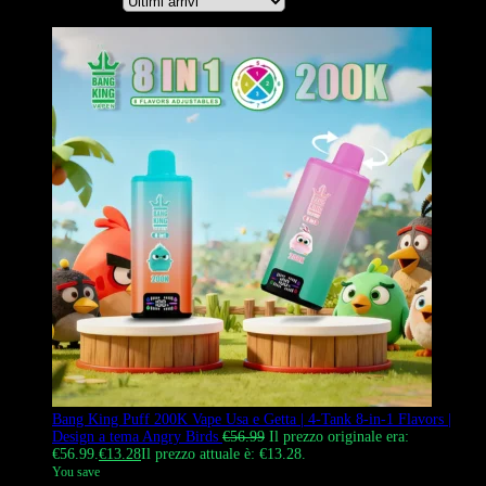
Ordina per
Bang King Puff 200K Vape Usa e Getta | 4-Tank 8-in-1 Flavors |
Design a tema Angry Birds
€
56.99
Il prezzo originale era:
€56.99.
€
13.28
Il prezzo attuale è: €13.28.
You save