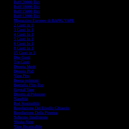
Puff 20000 Tiri
Puff 18000 Tiri
Puff 15000 Tiri
Puff 12000 Tiri
Magazzino Europeo di BANG VAPE
2 Gusti in 1
3 Gusti In 1
4 Gusti In 1
5 Gusti In 1
6 Gusti In 1
8 Gusti In 1
15 Gusti in 1
Due Gusti
Tre Gusti
Doppia Mesh
Doppio Pod
Vape Pen
Bocca-polmoni
Bottiglia Flip-Top
Crystal Vape
Diretto al Polmone
Narghilè
Pod Sostituibili
Regolazione Del Livello Ghiaccio
Regolazione Della Potenza
Schermo Intelligente
Shisha Vape
Vape Ricaricabile