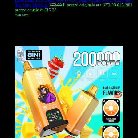
Bang Blaze Puff 200K Vape | 6-in-1 Multi-Gusto Switch | 200.000
Tiri Vape Monouso
€
52.99
Il prezzo originale era: €52.99.
€
15.28
Il
prezzo attuale è: €15.28.
You save
Il Bang Blaze Puff 200K Vape è un vaporizzatore monouso multi-
gusto 6-in-1 di livello industriale con un interruttore rotativo e sei
bobine mesh indipendenti, progettato per i vapers che richiedono
varietà e durata in un dispositivo premium.