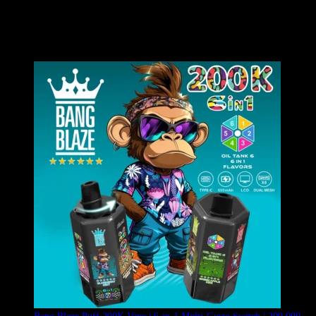
Il
Bang King Puff 200000 vape
è un rivoluzionario vape monouso
a quad-tank che presenta 4 pod indipendenti da 16ml, bobine quad
mesh e un interruttore rotativo che crea 4 sapori puri e 4 sapori
ibridi per un totale di 8 esperienze uniche.