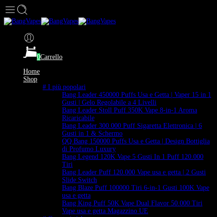
0
Carrello
Home
Shop
# I più popolari
Bang Leader 450000 Puffs Usa e Getta | Vaper 15 in 1
Gusti | Gelo Regolabile a 4 Livelli
Bang Leader Stoll Puff 350K Vape 8-in-1 Aroma
Ricaricabile
Bang Leader 300.000 Puff Sigaretta Elettronica | 6
Gusti in 1 & Schermo
QQ Bang 150000 Puffs Usa e Getta | Design Bottiglia
di Profumo Luxury
Bang Legend 120K Vape 5 Gusti In 1 Puff 120.000
Tiri
Bang Leader Puff 120.000 Vape usa e getta | 2 Gusti
Slide Switch
Bang Blaze Puff 100000 Tiri 6-in-1 Gusti 100K Vape
usa e getta
Bang King Puff 50K Vape Dual Flavor 50.000 Tiri
Vape usa e getta Magazzino UE