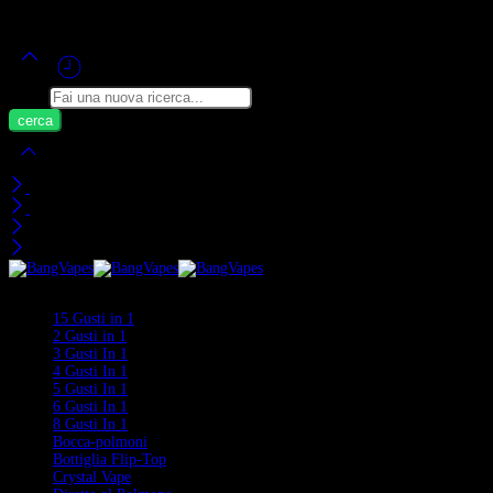
Alimentato da Bang Vape Ufficiale ©
2020-2026
– Tutti i Diritti Riservati!
Cerca
Carrello
Visti di Recente
Categorie
15 Gusti in 1
2 Gusti in 1
3 Gusti In 1
4 Gusti In 1
5 Gusti In 1
6 Gusti In 1
8 Gusti In 1
Bocca-polmoni
Bottiglia Flip-Top
Crystal Vape