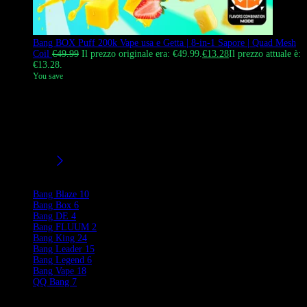
Bang BOX Puff 200k Vape usa e Getta | 8-in-1 Sapore | Quad Mesh
Coil
€
49.99
Il prezzo originale era: €49.99.
€
13.28
Il prezzo attuale è:
€13.28.
You save
Il
Bang BOX Puffs 200000 tiri
è il dispositivo usa e getta ad alta
capacità 8-in-1 definitivo nel settore, caratterizzato da un enorme
serbatoio di e-liquid da 100ml e un sistema a bobina quad-mesh in
dual mode per una versatilità di sapore e una longevità senza
precedenti.
Filtri/Taglie
Product Brands
Bang Blaze
10
Bang Box
6
Bang DE
4
Bang FLUUM
2
Bang King
24
Bang Leader
15
Bang Legend
6
Bang Vape
18
QQ Bang
7