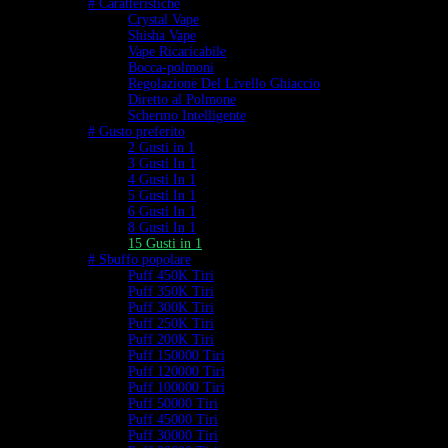
# Caratteristiche
Crystal Vape
Shisha Vape
Vape Ricaricabile
Bocca-polmoni
Regolazione Del Livello Ghiaccio
Diretto al Polmone
Schermo Intelligente
# Gusto preferito
2 Gusti in 1
3 Gusti In 1
4 Gusti In 1
5 Gusti In 1
6 Gusti In 1
8 Gusti In 1
15 Gusti in 1
# Sbuffo popolare
Puff 450K Tiri
Puff 350K Tiri
Puff 300K Tiri
Puff 250K Tiri
Puff 200K Tiri
Puff 150000 Tiri
Puff 120000 Tiri
Puff 100000 Tiri
Puff 50000 Tiri
Puff 45000 Tiri
Puff 30000 Tiri