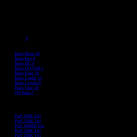
Bang Leader 450k vape
è il più innovativo vape usa e getta al
mondo, caratterizzato da un esclusivo sistema di miscelazione dei
sapori 15-in-1 e da una sensazione di ghiaccio regolabile a 4 livelli.
È la scelta migliore per i vaper europei che cercano varietà senza
pari, vapore massiccio e il numero più alto di puff disponibile sul
mercato.
Filtri/Taglie
Product Brands
Bang Blaze
10
Bang Box
6
Bang DE
4
Bang FLUUM
2
Bang King
24
Bang Leader
15
Bang Legend
6
Bang Vape
18
QQ Bang
7
Product Categories
Puff 450K Tiri
Puff 350K Tiri
Puff 300000 Tiri
Puff 250K Tiri
Puff 200K Tiri