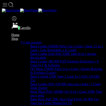
0
Carrello
Home
Shop
# I più popolari
Bang Leader 450000 Puffs Usa e Getta | Vaper 15 in 1
Gusti | Gelo Regolabile a 4 Livelli
Bang Leader Stoll Puff 350K Vape 8-in-1 Aroma
Ricaricabile
Bang Leader 300.000 Puff Sigaretta Elettronica | 6
Gusti in 1 & Schermo
QQ Bang 150000 Puffs Usa e Getta | Design Bottiglia
di Profumo Luxury
Bang Legend 120K Vape 5 Gusti In 1 Puff 120.000
Tiri
Bang Leader Puff 120.000 Vape usa e getta | 2 Gusti
Slide Switch
Bang Blaze Puff 100000 Tiri 6-in-1 Gusti 100K Vape
usa e getta
Bang King Puff 50K Vape Dual Flavor 50.000 Tiri
Vape usa e getta Magazzino UE