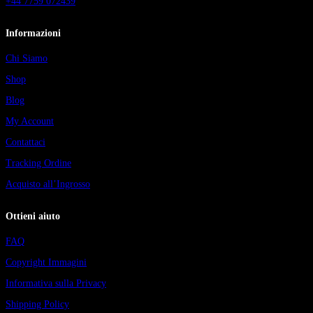
+44 7759 072439
Informazioni
Chi Siamo
Shop
Blog
My Account
Contattaci
Tracking Ordine
Acquisto all’Ingrosso
Ottieni aiuto
FAQ
Copyright Immagini
Informativa sulla Privacy
Shipping Policy