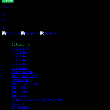
Carrello
Visti di Recente
Categorie
15 Gusti in 1
2 Gusti in 1
3 Gusti In 1
4 Gusti In 1
5 Gusti In 1
6 Gusti In 1
8 Gusti In 1
Bocca-polmoni
Bottiglia Flip-Top
Crystal Vape
Diretto al Polmone
Doppia Mesh
Doppio Pod
Due Gusti
Magazzino Europeo di BANG VAPE
Narghilè
Pod Sostituibili