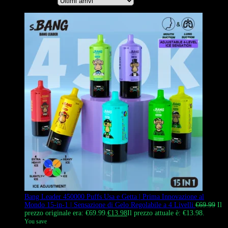
Ordina per
Bang Leader 450000 Puffs Usa e Getta | Prima Innovazione al
Mondo 15-in-1 | Sensazione di Gelo Regolabile a 4 Livelli
€
69.99
Il
prezzo originale era: €69.99.
€
13.98
Il prezzo attuale è: €13.98.
You save