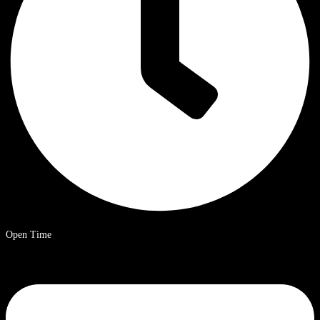
Open Time
9 a.m. – 8 p.m. Ora solare cinese.