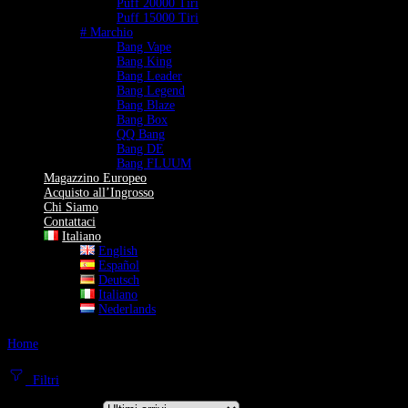
Puff 20000 Tiri
Puff 15000 Tiri
# Marchio
Bang Vape
Bang King
Bang Leader
Bang Legend
Bang Blaze
Bang Box
QQ Bang
Bang DE
Bang FLUUM
Magazzino Europeo
Acquisto all’Ingrosso
Chi Siamo
Contattaci
Italiano
English
Español
Deutsch
Italiano
Nederlands
Home
15 Gusti in 1
Vaper 15 in 1 Gusti
Filtri