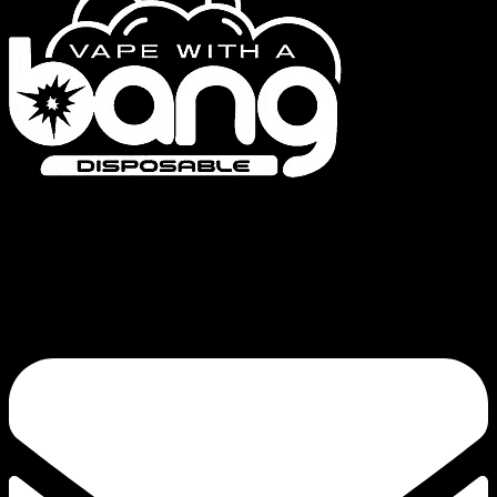
Bang Vapes è un marchio di sigarette elettroniche usa e getta di alta qualità,
che offre prodotti come le serie Bang Vape, Bang King, Bang Blaze, Bang
Legend e FLUUM. Il nostro impegno per la qualità e l’innovazione
continua garantisce un’esperienza di svapo soddisfacente.