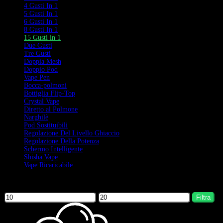
4 Gusti In 1
5 Gusti In 1
6 Gusti In 1
8 Gusti In 1
15 Gusti in 1
Due Gusti
Tre Gusti
Doppia Mesh
Doppio Pod
Vape Pen
Bocca-polmoni
Bottiglia Flip-Top
Crystal Vape
Diretto al Polmone
Narghilè
Pod Sostituibili
Regolazione Del Livello Ghiaccio
Regolazione Della Potenza
Schermo Intelligente
Shisha Vape
Vape Ricaricabile
Filter by price
Filtra