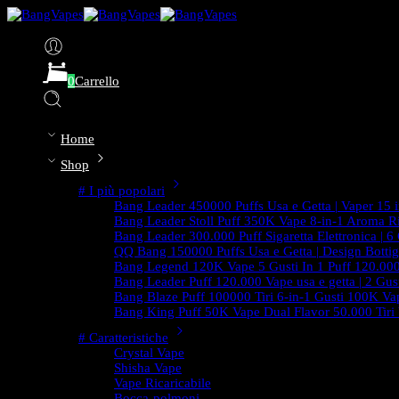
0
Carrello
Home
Shop
# I più popolari
Bang Leader 450000 Puffs Usa e Getta | Vaper 15 in
Bang Leader Stoll Puff 350K Vape 8-in-1 Aroma Ri
Bang Leader 300.000 Puff Sigaretta Elettronica | 6
QQ Bang 150000 Puffs Usa e Getta | Design Bottig
Bang Legend 120K Vape 5 Gusti In 1 Puff 120.000
Bang Leader Puff 120.000 Vape usa e getta | 2 Gust
Bang Blaze Puff 100000 Tiri 6-in-1 Gusti 100K Vap
Bang King Puff 50K Vape Dual Flavor 50.000 Tiri
# Caratteristiche
Crystal Vape
Shisha Vape
Vape Ricaricabile
Bocca-polmoni