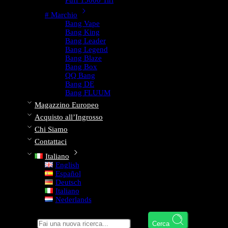
Puff 15000 Tiri
# Marchio
Bang Vape
Bang King
Bang Leader
Bang Legend
Bang Blaze
Bang Box
QQ Bang
Bang DE
Bang FLUUM
Magazzino Europeo
Acquisto all’Ingrosso
Chi Siamo
Contattaci
Italiano
English
Español
Deutsch
Italiano
Nederlands
Cerca qui
Cerca