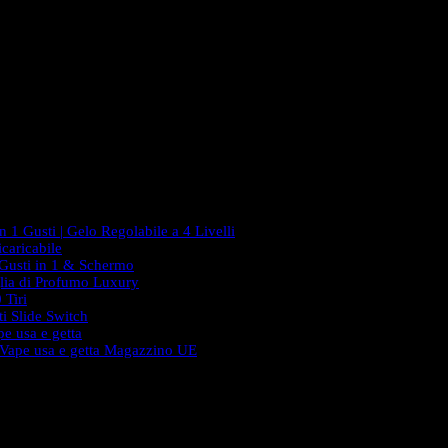
 1 Gusti | Gelo Regolabile a 4 Livelli
caricabile
 Gusti in 1 & Schermo
lia di Profumo Luxury
 Tiri
i Slide Switch
e usa e getta
 Vape usa e getta Magazzino UE